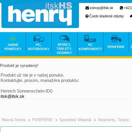
eshop@itsk.sk
+421
Často kladené otázky
MOBILY,
JARNÉ
PC,
PC
PERIFÉRIE
TABLETY,
POMÔCKY
NOTEBOOKY
KOMPONENTY
HODINKY
Produkt je vyradený!
Produkt už nie je v našej ponuke.
Kontaktujte, prosím, manažéra produktu:
Henrich Sonnenschein-ID0
itsk@itsk.sk
Hlavná Strana
PERIFÉRIE
Spotrebný Materiál
Atramenty, Tonery