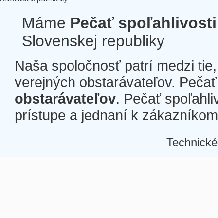
Máme
Pečať spoľahlivosti
Slovenskej republiky
Naša spoločnosť patrí medzi tie
verejných obstarávateľov. Pečať 
obstarávateľov
. Pečať spoľahli
prístupe a jednaní k zákazníkom a
Technické
Â
Â
Â