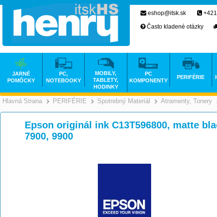
eshop@itsk.sk
+421
Často kladené otázky
MOBILY,
JARNÉ
PC,
PC
PERIFÉRIE
TABLETY,
POMÔCKY
NOTEBOOKY
KOMPONENTY
HODINKY
Hlavná Strana
PERIFÉRIE
Spotrebný Materiál
Atramenty, Tonery
>
>
>
Epson originál ink C13T596800, matte bla
7900, 9900