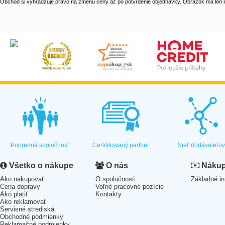
Obchod si vyhradzuje právo na zmenu ceny až po potvrdenie objednávky. Obrázok má len il
Popredná spoločnosť
Certifikovaný partner
Sieť dodávateľo
Všetko o nákupe
O nás
Nákup 
Ako nakupovať
O spoločnosti
Základné in
Cena dopravy
Voľné pracovné pozície
Ako platiť
Kontakty
Ako reklamovať
Servisné strediská
Obchodné podmienky
Reklamačné podmienky