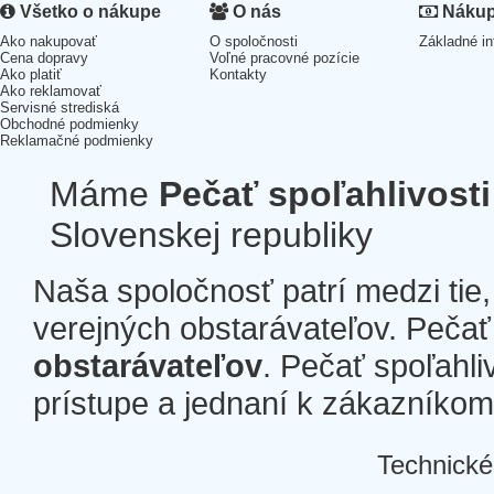
Všetko o nákupe
O nás
Nákup 
Ako nakupovať
O spoločnosti
Základné in
Cena dopravy
Voľné pracovné pozície
Ako platiť
Kontakty
Ako reklamovať
Servisné strediská
Obchodné podmienky
Reklamačné podmienky
Máme
Pečať spoľahlivosti
Slovenskej republiky
Naša spoločnosť patrí medzi tie
verejných obstarávateľov. Pečať 
obstarávateľov
. Pečať spoľahli
prístupe a jednaní k zákazníkom a
Technické
Â