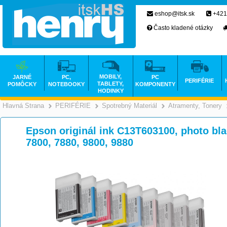
eshop@itsk.sk
+421
Často kladené otázky
MOBILY,
JARNÉ
PC,
PC
PERIFÉRIE
TABLETY,
POMÔCKY
NOTEBOOKY
KOMPONENTY
HODINKY
Hlavná Strana
PERIFÉRIE
Spotrebný Materiál
Atramenty, Tonery
>
>
>
Epson originál ink C13T603100, photo bla
7800, 7880, 9800, 9880