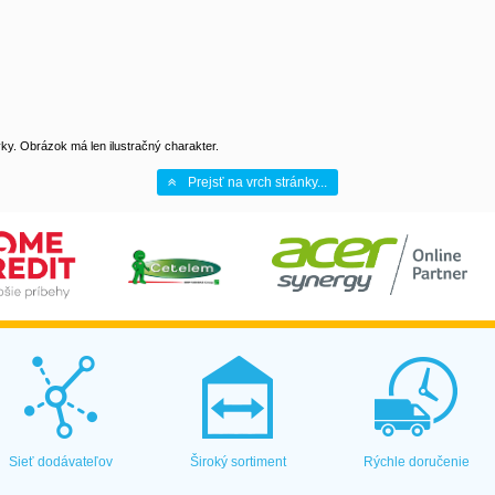
y. Obrázok má len ilustračný charakter.
Prejsť na vrch stránky...
Sieť dodávateľov
Široký sortiment
Rýchle doručenie