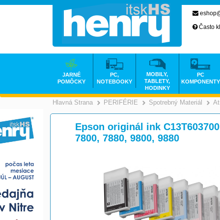
eshop@
Často k
MOBILY,
JARNÉ
PC,
PC
TABLETY,
POMÔCKY
NOTEBOOKY
KOMPONENTY
HODINKY
Hlavná Strana
PERIFÉRIE
Spotrebný Materiál
At
>
>
Epson originál ink C13T603700,
7800, 7880, 9800, 9880