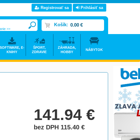
Registrovať sa
Prihlásiť sa
Košík:
0.00 €
anie >>
SOFTWARE, E-
ŠPORT,
ZÁHRADA,
NÁBYTOK
KNIHY
ZDRAVIE
HOBBY
141.94
€
bez DPH 115.40
€