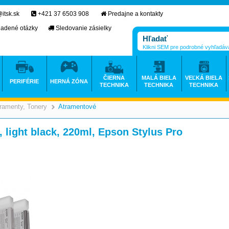
itsk.sk
+421 37 6503 908
Predajne a kontakty
ladené otázky
Sledovanie zásielky
Klikni SEM pre podrobné vyhľadáv
ČIERNA
MALÁ BIELA
VEĽKÁ BIELA
PERIFÉRIE
HERNÁ ZÓNA
TECHNIKA
TECHNIKA
TECHNIKA
ramenty, Tonery
Atramentové
>
>
 light black, 220ml, Epson Stylus Pro