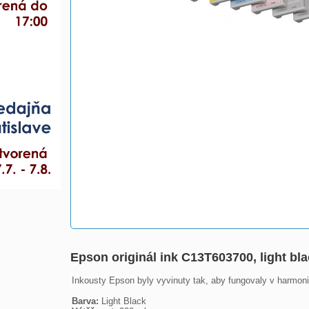
Epson originál ink C13T603700, light bl
Inkousty Epson byly vyvinuty tak, aby fungovaly v harmonii
Barva: