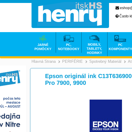
eshop@
Často k
MOBILY,
JARNÉ
PC,
PC
TABLETY,
POMÔCKY
NOTEBOOKY
KOMPONENTY
HODINKY
Hlavná Strana
PERIFÉRIE
Spotrebný Materiál
At
>
>
Epson originál ink C13T636900,
Pro 7900, 9900