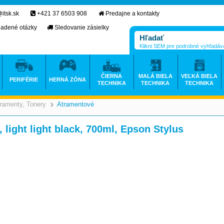
itsk.sk
+421 37 6503 908
Predajne a kontakty
ladené otázky
Sledovanie zásielky
Klikni SEM pre podrobné vyhľadáv
ČIERNA
MALÁ BIELA
VEĽKÁ BIELA
PERIFÉRIE
HERNÁ ZÓNA
TECHNIKA
TECHNIKA
TECHNIKA
ramenty, Tonery
Atramentové
>
>
 light light black, 700ml, Epson Stylus