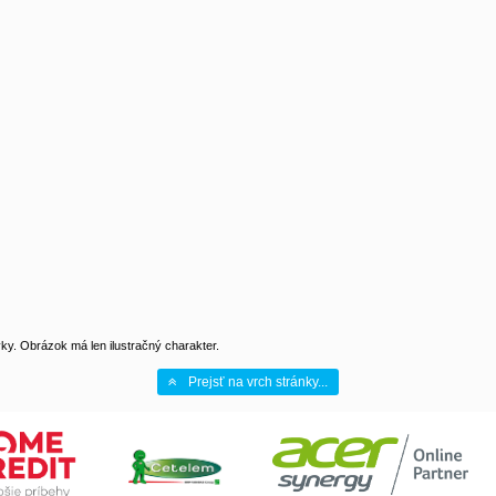
y. Obrázok má len ilustračný charakter.
Prejsť na vrch stránky...