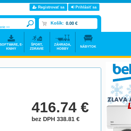
Registrovať sa
Prihlásiť sa
Košík:
0.00 €
anie >>
SOFTWARE, E-
ŠPORT,
ZÁHRADA,
NÁBYTOK
KNIHY
ZDRAVIE
HOBBY
416.74
€
bez DPH 338.81
€