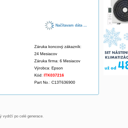
do košíka
Načítavam dáta ...
Záruka koncový zákazník:
24 Mesiacov
Záruka firma: 6 Mesiacov
Výrobca:
Epson
Kód:
ITK037216
Part No.: C13T636900
 vydrží po celé generace.
