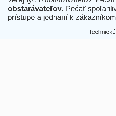
obstarávateľov
. Pečať spoľahli
prístupe a jednaní k zákazníkom a
Technické
Â
Â
Â