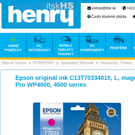
eshop@itsk.sk
+421
Často kladené otázky
MOBILY,
JARNÉ
PC,
PC
PERIFÉRIE
TABLETY,
POMÔCKY
NOTEBOOKY
KOMPONENTY
HODINKY
Hlavná Strana
PERIFÉRIE
Spotrebný Materiál
Atramenty, Tonery
>
>
>
Epson originál ink C13T70334010, L, mag
Pro WP4000, 4500 series