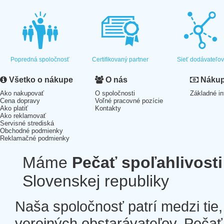
Popredná spoločnosť
Certifikovaný partner
Sieť dodávateľo
Všetko o nákupe
O nás
Nákup 
Ako nakupovať
O spoločnosti
Základné in
Cena dopravy
Voľné pracovné pozície
Ako platiť
Kontakty
Ako reklamovať
Servisné strediská
Obchodné podmienky
Reklamačné podmienky
Máme
Pečať spoľahlivosti
Slovenskej republiky
Naša spoločnosť patrí medzi tie
verejných obstarávateľov. Pečať 