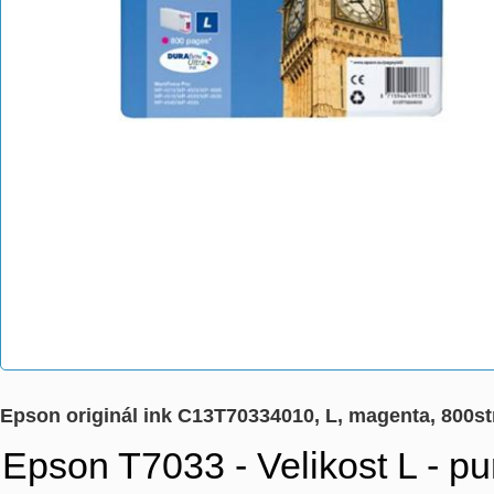
Epson originál ink C13T70334010, L, magenta, 800s
Epson T7033 - Velikost L - purp