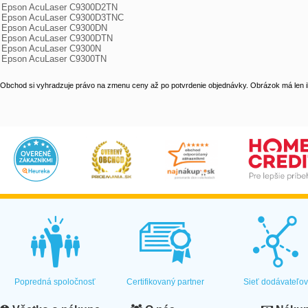
Epson AcuLaser C9300D2TN

Epson AcuLaser C9300D3TNC

Epson AcuLaser C9300DN

Epson AcuLaser C9300DTN

Epson AcuLaser C9300N

Epson AcuLaser C9300TN
Obchod si vyhradzuje právo na zmenu ceny až po potvrdenie objednávky. Obrázok má len il
Popredná spoločnosť
Certifikovaný partner
Sieť dodávateľo