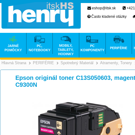
eshop@itsk.sk
+421
Často kladené otázky
MOBILY,
JARNÉ
PC,
PC
PERIFÉRIE
TABLETY,
POMÔCKY
NOTEBOOKY
KOMPONENTY
HODINKY
Hlavná Strana
PERIFÉRIE
Spotrebný Materiál
Atramenty, Tonery
>
>
>
Epson originál toner C13S050603, magent
C9300N