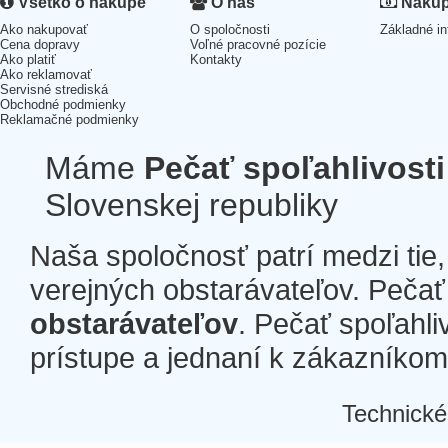
Všetko o nákupe
O nás
Nákup 
Ako nakupovať
O spoločnosti
Základné in
Cena dopravy
Voľné pracovné pozície
Ako platiť
Kontakty
Ako reklamovať
Servisné strediská
Obchodné podmienky
Reklamačné podmienky
Máme
Pečať spoľahlivosti
Slovenskej republiky
Naša spoločnosť patrí medzi tie
verejných obstarávateľov. Pečať 
obstarávateľov
. Pečať spoľahli
prístupe a jednaní k zákazníkom a
Technické
Â
Â