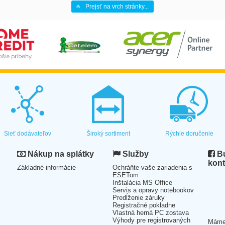
Prejsť na vrch stránky...
Sieť dodávateľov
Široký sortiment
Rýchle doručenie
Nákup na splátky
Služby
Bu
kont
Základné informácie
Ochráňte vaše zariadenia s
ESETom
Inštalácia MS Office
Servis a opravy notebookov
Predĺženie záruky
Registračné pokladne
Vlastná herná PC zostava
Výhody pre registrovaných
Mám