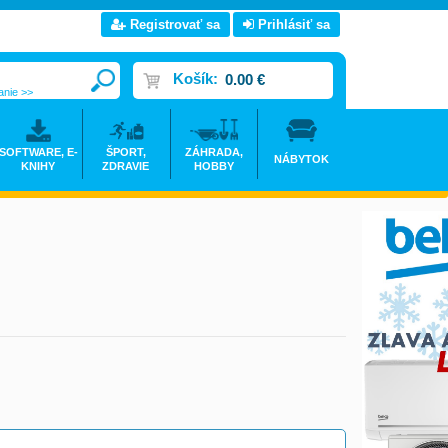
Registrovať sa
Prihlásiť sa
Košík:
0.00 €
anie >>
SOFTWARE, E-
ŠPORT,
ZÁHRADA,
NÁBYTOK
KNIHY
ZDRAVIE
HOBBY