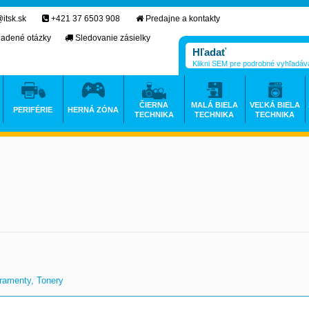
itsk.sk
+421 37 6503 908
Predajne a kontakty
ladené otázky
Sledovanie zásielky
Klikni SEM pre podrobné vyhľadáv
ČIERNA
MALÁ BIELA
VEĽKÁ BIELA
PERIFÉRIE
HERNÁ ZÓNA
TECHNIKA
TECHNIKA
TECHNIKA
ramenty, Tonery