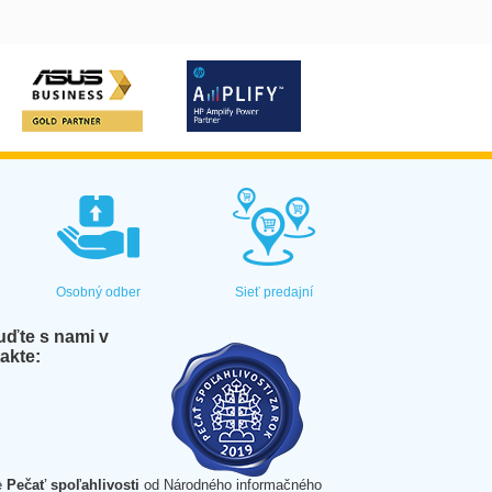
Osobný odber
Sieť predajní
ďte s nami v
akte:
e
Pečať spoľahlivosti
od Národného informačného