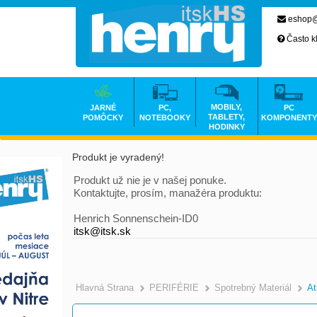
eshop@
Často k
MOBILY,
JARNÉ
PC,
PC
TABLETY,
POMÔCKY
NOTEBOOKY
KOMPONENTY
HODINKY
Produkt je vyradený!
Produkt už nie je v našej ponuke.
Kontaktujte, prosím, manažéra produktu:
Henrich Sonnenschein-ID0
itsk@itsk.sk
Hlavná Strana
PERIFÉRIE
Spotrebný Materiál
At