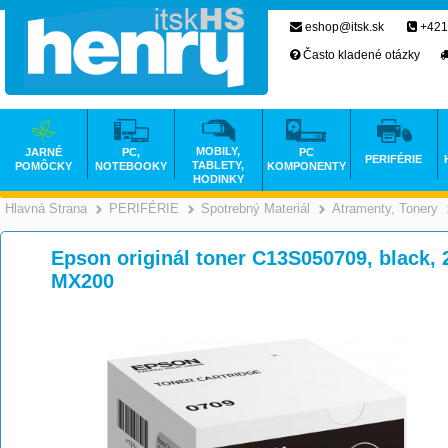
eshop@itsk.sk
+421
Často kladené otázky
MOBILY,
JARNÉ
PC,
PC
PERIFÉRIE
TABLETY,
POMÔCKY
NOTEBOOKY
KOMPONENTY
HODINKY
Hlavná Strana
PERIFÉRIE
Spotrebný Materiál
Atramenty, Tonery
>
>
>
Epson originál toner C13S050709, black,
MX200