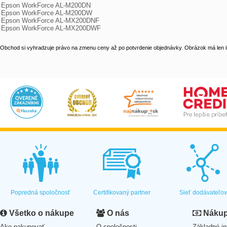
Epson WorkForce AL-M200DN

Epson WorkForce AL-M200DW

Epson WorkForce AL-MX200DNF

Epson WorkForce AL-MX200DWF
Obchod si vyhradzuje právo na zmenu ceny až po potvrdenie objednávky. Obrázok má len il
Popredná spoločnosť
Certifikovaný partner
Sieť dodávateľo
Všetko o nákupe
O nás
Nákup 
Ako nakupovať
O spoločnosti
Základné in