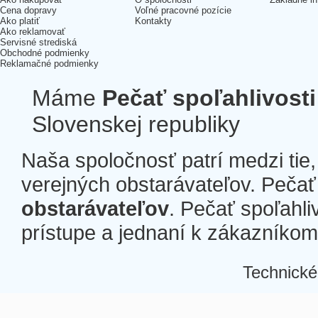
Cena dopravy
Voľné pracovné pozície
Ako platiť
Kontakty
Ako reklamovať
Servisné strediská
Obchodné podmienky
Reklamačné podmienky
Máme
Pečať spoľahlivosti
Slovenskej republiky
Naša spoločnosť patrí medzi tie
verejných obstarávateľov. Pečať 
obstarávateľov
. Pečať spoľahli
prístupe a jednaní k zákazníkom a
Technické
Â
Â
Â