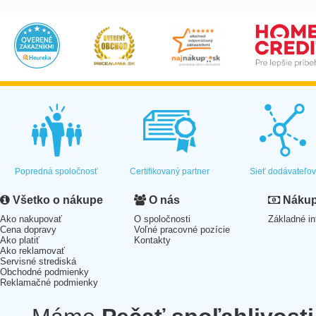
Popredná spoločnosť
Certifikovaný partner
Sieť dodávateľo
Všetko o nákupe
O nás
Nákup 
Ako nakupovať
O spoločnosti
Základné in
Cena dopravy
Voľné pracovné pozície
Ako platiť
Kontakty
Ako reklamovať
Servisné strediská
Obchodné podmienky
Reklamačné podmienky