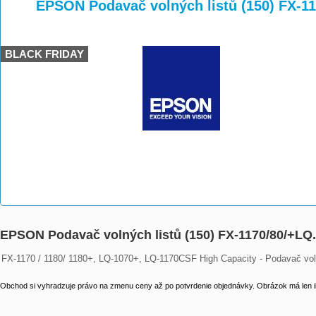
>
>
EPSON Podavač volných listů (150) FX-1
BLACK FRIDAY
EPSON Podavač volných listů (150) FX-1170/80/+LQ
FX-1170 / 1180/ 1180+, LQ-1070+, LQ-1170CSF High Capacity - Podavač volný
Obchod si vyhradzuje právo na zmenu ceny až po potvrdenie objednávky. Obrázok má len il