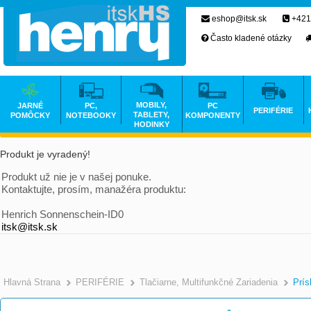
eshop@itsk.sk
+421
Často kladené otázky
MOBILY,
JARNÉ
PC,
PC
PERIFÉRIE
TABLETY,
POMÔCKY
NOTEBOOKY
KOMPONENTY
HODINKY
Produkt je vyradený!
Produkt už nie je v našej ponuke.
Kontaktujte, prosím, manažéra produktu:
Henrich Sonnenschein-ID0
itsk@itsk.sk
Hlavná Strana
PERIFÉRIE
Tlačiarne, Multifunkčné Zariadenia
Prís