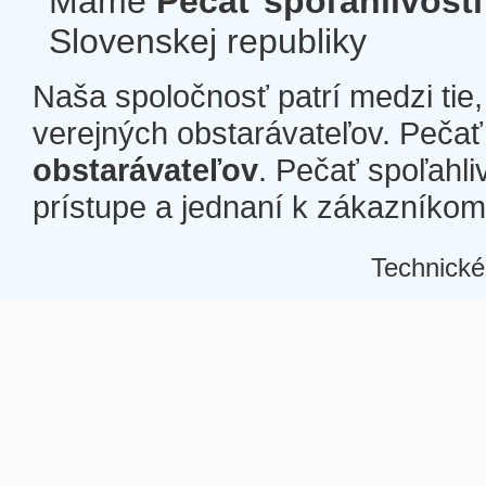
Máme
Pečať spoľahlivosti
Slovenskej republiky
Naša spoločnosť patrí medzi tie
verejných obstarávateľov. Pečať 
obstarávateľov
. Pečať spoľahli
prístupe a jednaní k zákazníkom a
Technické
Â
Â
Â