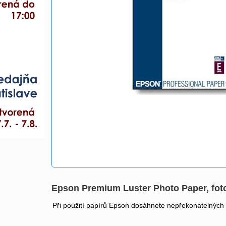
Epson Premium Luster Photo Paper, foto p
Při použití papírů Epson dosáhnete nepřekonatelných vý