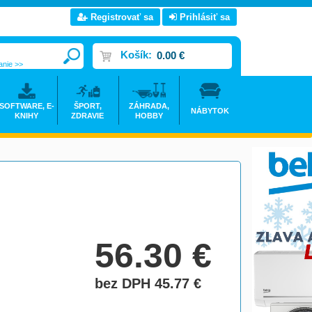
Registrovať sa
Prihlásiť sa
Košík:
0.00 €
anie >>
SOFTWARE, E-
ŠPORT,
ZÁHRADA,
NÁBYTOK
KNIHY
ZDRAVIE
HOBBY
56.30
€
bez DPH 45.77
€