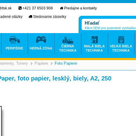
itsk.sk
+421 37 6503 908
Predajne a kontakty
ladené otázky
Sledovanie zásielky
Klikni SEM pre podrobné vyhľadáv
ČIERNA
MALÁ BIELA
VEĽKÁ BIELA
PERIFÉRIE
HERNÁ ZÓNA
TECHNIKA
TECHNIKA
TECHNIKA
ramenty, Tonery
Papiere
Foto Papiere
>
>
>
er, foto papier, lesklý, biely, A2, 250