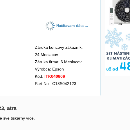
do košíka
Načítavam dáta ...
Záruka koncový zákazník:
24 Mesiacov
Záruka firma: 6 Mesiacov
Výrobca:
Epson
Kód:
ITK040806
Part No.: C13S042123
3, atra
e své tiskárny více.