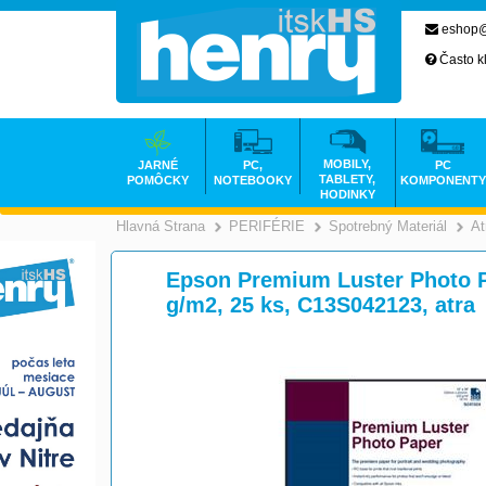
eshop@
Často k
MOBILY,
JARNÉ
PC,
PC
TABLETY,
POMÔCKY
NOTEBOOKY
KOMPONENTY
HODINKY
Hlavná Strana
PERIFÉRIE
Spotrebný Materiál
At
>
>
Epson Premium Luster Photo Pap
g/m2, 25 ks, C13S042123, atra