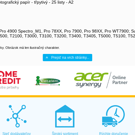
rafický papír - třpytivý - 25 listy - A2
X, Pro 4900 Spectro_M1, Pro 78XX, Pro 7900, Pro 98XX, Pro WT7900;
9500, T2100, T3000, T3100, T3200, T3400, T3405, T5000, T5100, T5
y. Obrázok má len ilustračný charakter.
Prejsť na vrch stránky...
Sieť dodávateľov
Široký sortiment
Rýchle doručenie