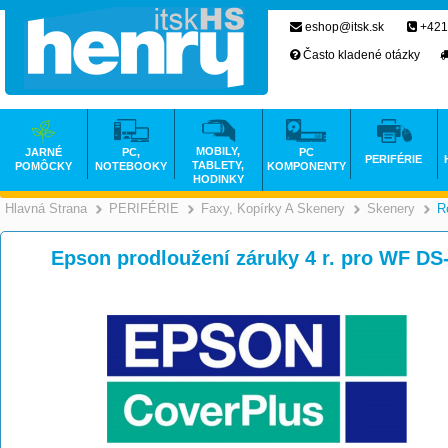
eshop@itsk.sk
+421
Často kladené otázky
MOBILY,
JARNÉ
PC,
PC
PERIFÉRIE
TABLETY,
POMÔCKY
NOTEBOOKY
KOMPONENTY
HODINKY
Hlavná Strana
PERIFÉRIE
Faxy, Kopírky A Skenery
Skenery
R
>
>
Epson prodloužení záruky 4 r. pro WF 