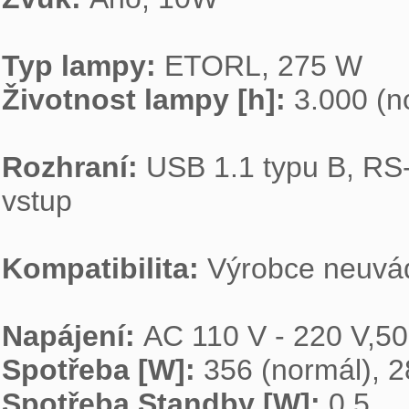
Typ lampy: 
Životnost lampy [h]: 
3.000 (n
Rozhraní: 
USB 1.1 typu B, RS-
vstup

Kompatibilita: 
Výrobce neuvád
Napájení: 
Spotřeba [W]: 
Spotřeba Standby [W]: 
0,5
