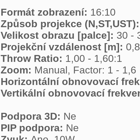
Formát zobrazení: 
Způsob projekce (N,ST,UST):
Velikost obrazu [palce]: 
Projekční vzdálenost [m]: 
Throw Ratio: 
Zoom: 
Horizontální obnovovací frek
Vertikální obnovovací frekven
Podpora 3D: 
PIP podpora: 
Zvuk: 
Ano, 10W
