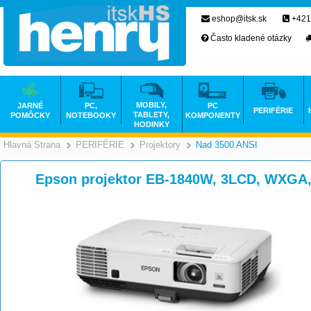
eshop@itsk.sk
+421
Často kladené otázky
MOBILY,
JARNÉ
PC,
PC
PERIFÉRIE
TABLETY,
POMÔCKY
NOTEBOOKY
KOMPONENTY
HODINKY
Hlavná Strana
PERIFÉRIE
Projektory
Nad 3500 ANSI
>
>
>
Epson projektor EB-1840W, 3LCD, WXGA,