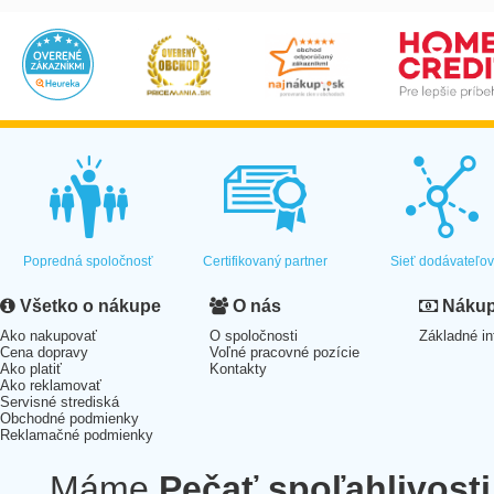
Popredná spoločnosť
Certifikovaný partner
Sieť dodávateľo
Všetko o nákupe
O nás
Nákup 
Ako nakupovať
O spoločnosti
Základné in
Cena dopravy
Voľné pracovné pozície
Ako platiť
Kontakty
Ako reklamovať
Servisné strediská
Obchodné podmienky
Reklamačné podmienky
Máme
Pečať spoľahlivosti