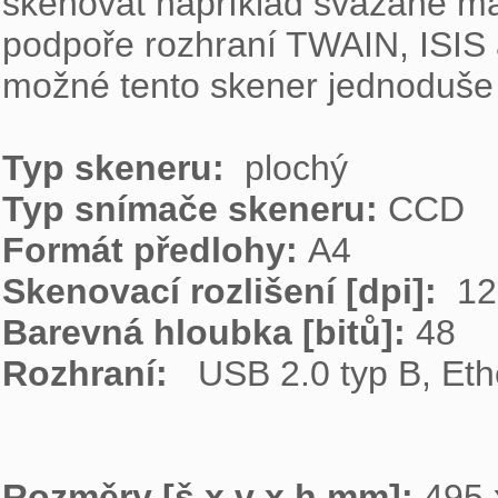
skenovat například svázané mat
podpoře rozhraní TWAIN, ISIS 
možné tento skener jednoduše z
Typ skeneru: 
Typ snímače skeneru: 
Formát předlohy: 
Skenovací rozlišení [dpi]: 
Barevná hloubka [bitů]: 
Rozhraní:  
 USB 2.0 typ B, Eth
Rozměry [š x v x h mm]: 