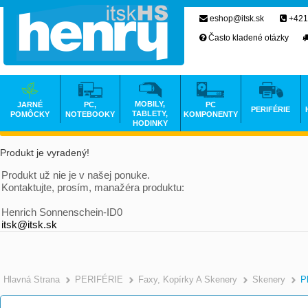
eshop@itsk.sk
+421
Často kladené otázky
MOBILY,
JARNÉ
PC,
PC
PERIFÉRIE
TABLETY,
POMÔCKY
NOTEBOOKY
KOMPONENTY
HODINKY
Produkt je vyradený!
Produkt už nie je v našej ponuke.
Kontaktujte, prosím, manažéra produktu:
Henrich Sonnenschein-ID0
itsk@itsk.sk
Hlavná Strana
PERIFÉRIE
Faxy, Kopírky A Skenery
Skenery
P