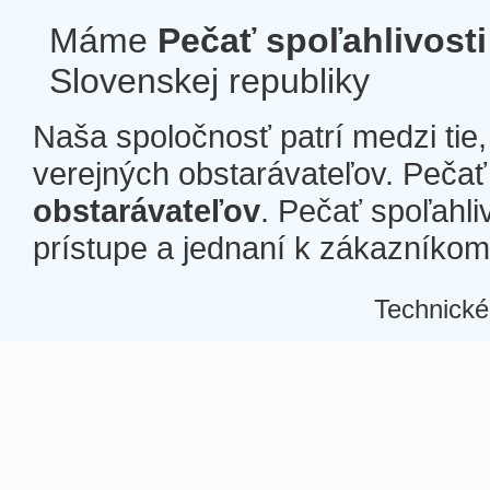
Máme
Pečať spoľahlivosti
Slovenskej republiky
Naša spoločnosť patrí medzi tie
verejných obstarávateľov. Pečať 
obstarávateľov
. Pečať spoľahli
prístupe a jednaní k zákazníkom a
Technické
Â
Â
Â