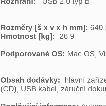
Rozhraní:  
 USB 2.0 typ B

Rozměry [š x v x h mm]: 
Hmotnost [kg]: 
 26,9

Podporované OS: 
Mac OS, Vi
Obsah dodávky:  
hlavní zaříz
(CD), USB kabel, záruční doku