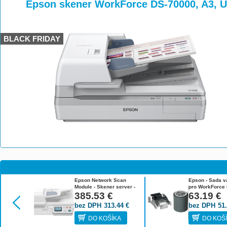
>
>
Epson skener WorkForce DS-70000, A3, 
BLACK FRIDAY
Epson Network Scan
Epson - Sada v
Module - Skener server -
pro WorkForce
10/100 Ethernet - pro
385.53
€
DS-60000N, DS-
63.19
€
Epson DS-6500, DS-7500;
70000N B12B8
bez DPH
313.44
€
bez DPH
51
WorkForce B12B808411
DO KOŠÍKA
DO KOŠ