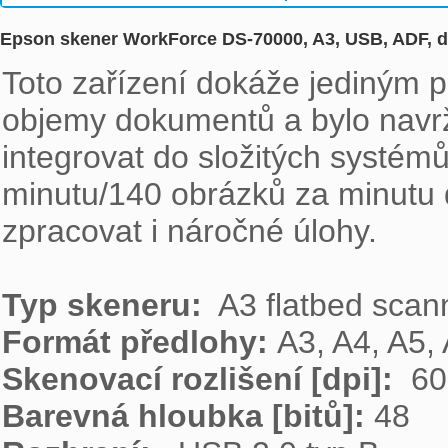
Epson skener WorkForce DS-70000, A3, USB, ADF, 
Toto zařízení dokáže jediným p
objemy dokumentů a bylo navrž
integrovat do složitých systémů
minutu/140 obrázků za minutu 
zpracovat i náročné úlohy.

Typ skeneru: 
Formát předlohy: 
Skenovací rozlišení [dpi]: 
Barevná hloubka [bitů]: 