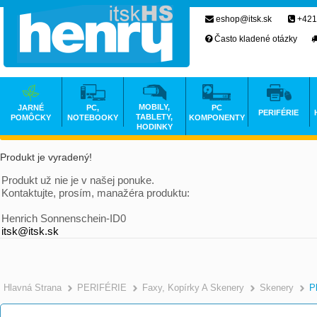
eshop@itsk.sk
+421
Často kladené otázky
MOBILY,
JARNÉ
PC,
PC
PERIFÉRIE
TABLETY,
POMÔCKY
NOTEBOOKY
KOMPONENTY
HODINKY
Produkt je vyradený!
Produkt už nie je v našej ponuke.
Kontaktujte, prosím, manažéra produktu:
Henrich Sonnenschein-ID0
itsk@itsk.sk
Hlavná Strana
PERIFÉRIE
Faxy, Kopírky A Skenery
Skenery
P