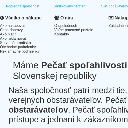
Popredná spoločnosť
Certifikovaný partner
Sieť dodávateľo
Všetko o nákupe
O nás
Nákup 
Ako nakupovať
O spoločnosti
Základné in
Cena dopravy
Voľné pracovné pozície
Ako platiť
Kontakty
Ako reklamovať
Servisné strediská
Obchodné podmienky
Reklamačné podmienky
Máme
Pečať spoľahlivosti
Slovenskej republiky
Naša spoločnosť patrí medzi tie
verejných obstarávateľov. Pečať 
obstarávateľov
. Pečať spoľahli
prístupe a jednaní k zákazníkom a