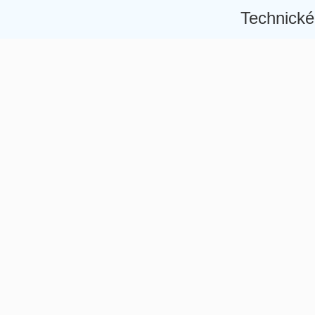
Technické
Â
Â
Â