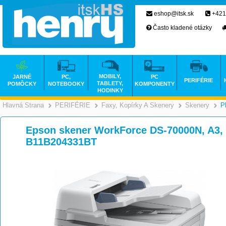
eshop@itsk.sk
+421
Často kladené otázky
MOBILY,
JARNÉ
PC,
PC
PERIFÉRIE
TABLETY,
POMÔCKY
NOTEBOOKY
KOMPONENTY
HODINKY
Hlavná Strana
PERIFÉRIE
Faxy, Kopírky A Skenery
Skenery
P
>
>
Epson skener WorkForce DS-70000N, A3, 
B11B204331BT