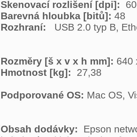
Skenovací rozlišení [dpi]: 
Barevná hloubka [bitů]: 
Rozhraní:  
 USB 2.0 typ B, Eth
Rozměry [š x v x h mm]: 
Hmotnost [kg]: 
 27,38

Podporované OS: 
Mac OS, Vi
Obsah dodávky:  
Epson networ