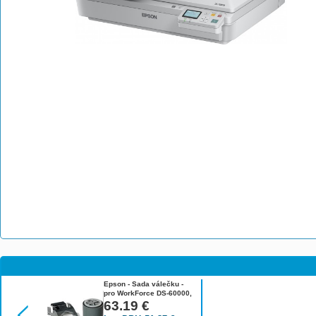
Epson - Sada válečku -
pro WorkForce DS-60000,
DS-60000N, DS-70000, DS-
63.19
€
70000N B12B813501