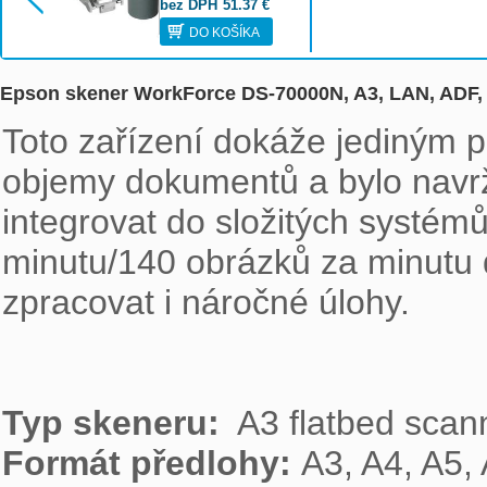
bez DPH
51.37
€
DO KOŠÍKA
Epson skener WorkForce DS-70000N, A3, LAN, ADF
Toto zařízení dokáže jediným p
objemy dokumentů a bylo navrž
integrovat do složitých systémů
minutu/140 obrázků za minutu 
zpracovat i náročné úlohy.

Typ skeneru: 
Formát předlohy: 