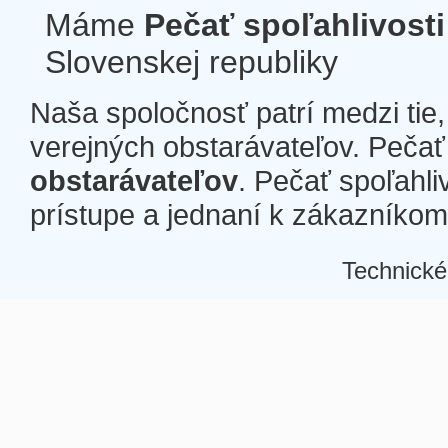
Máme
Pečať spoľahlivosti
Slovenskej republiky
Naša spoločnosť patrí medzi tie
verejných obstarávateľov. Pečať 
obstarávateľov
. Pečať spoľahli
prístupe a jednaní k zákazníkom a
Technické
Â
Â
Â