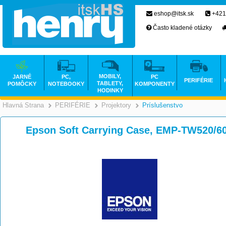
eshop@itsk.sk
+421
Často kladené otázky
MOBILY,
JARNÉ
PC,
PC
PERIFÉRIE
TABLETY,
POMÔCKY
NOTEBOOKY
KOMPONENTY
HODINKY
Hlavná Strana
PERIFÉRIE
Projektory
Príslušenstvo
>
>
>
Epson Soft Carrying Case, EMP-TW520/6