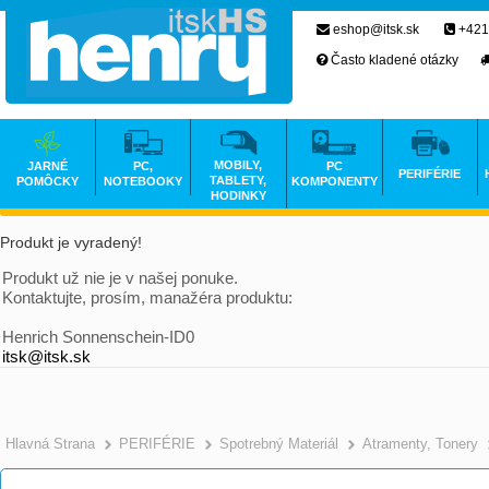
eshop@itsk.sk
+421
Často kladené otázky
MOBILY,
JARNÉ
PC,
PC
PERIFÉRIE
TABLETY,
POMÔCKY
NOTEBOOKY
KOMPONENTY
HODINKY
Produkt je vyradený!
Produkt už nie je v našej ponuke.
Kontaktujte, prosím, manažéra produktu:
Henrich Sonnenschein-ID0
itsk@itsk.sk
Hlavná Strana
PERIFÉRIE
Spotrebný Materiál
Atramenty, Tonery