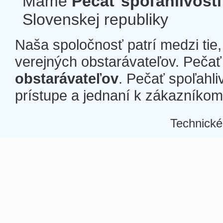
Máme
Pečať spoľahlivosti
Slovenskej republiky
Naša spoločnosť patrí medzi tie
verejných obstarávateľov. Pečať 
obstarávateľov
. Pečať spoľahli
prístupe a jednaní k zákazníkom a
Technické
Â
Â
Â