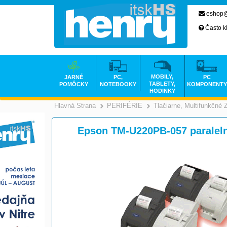
eshop@
Často k
MOBILY,
JARNÉ
PC,
PC
TABLETY,
POMÔCKY
NOTEBOOKY
KOMPONENTY
HODINKY
Hlavná Strana
PERIFÉRIE
Tlačiarne, Multifunkčné 
>
>
Epson TM-U220PB-057 paraleln