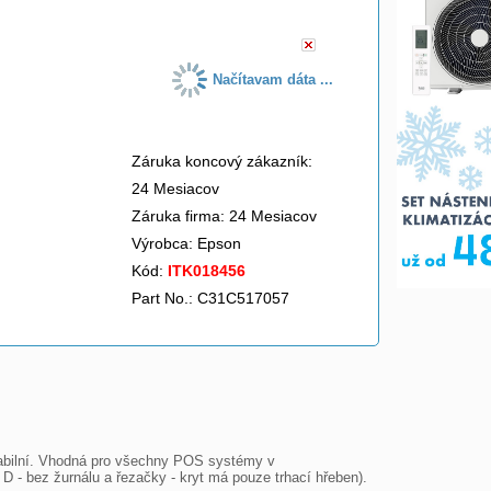
Načítavam dáta ...
Záruka koncový zákazník:
24 Mesiacov
Záruka firma: 24 Mesiacov
Výrobca:
Epson
Kód:
ITK018456
Part No.: C31C517057
iabilní. Vhodná pro všechny POS systémy v 
 - bez žurnálu a řezačky - kryt má pouze trhací hřeben). 