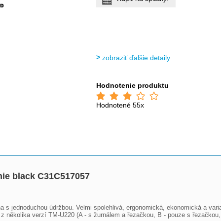
zobraziť ďalšie detaily
Hodnotenie produktu
Hodnotené 55x
nie black C31C517057
rna s jednoduchou údržbou. Velmi spolehlivá, ergonomická, ekonomická a var
z několika verzí TM-U220 (A - s žurnálem a řezačkou, B - pouze s řezačkou, D