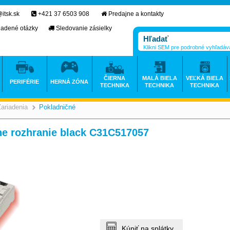
itsk.sk
+421 37 6503 908
Predajne a kontakty
ladené otázky
Sledovanie zásielky
Klikni SEM pre podrobné vyhľadáv
ČIERNA
MALÁ BIELA
VEĽKÁ BIELA
PERIFÉRIE
HERNÁ ZÓNA
TECHNIKA
TECHNIKA
TECHNIKA
Zariadenia
Pokladničné
>
e rozhranie black C31C517057
Kúpiť na splátky.