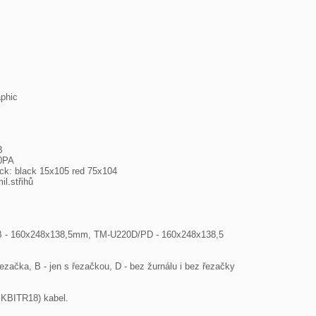
phic



0PA

ack: black 15x105 red 75x104

.střihů

- 160x248x138,5mm, TM-U220D/PD - 160x248x138,5

řezačka, B - jen s řezačkou, D - bez žurnálu i bez řezačky

(PKBITR18) kabel.