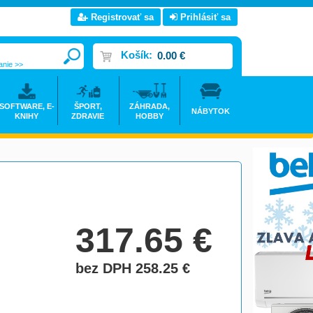
Registrovať sa
Prihlásiť sa
Košík:
0.00 €
anie >>
SOFTWARE, E-
ŠPORT,
ZÁHRADA,
NÁBYTOK
KNIHY
ZDRAVIE
HOBBY
317.65
€
bez DPH 258.25
€
do košíka