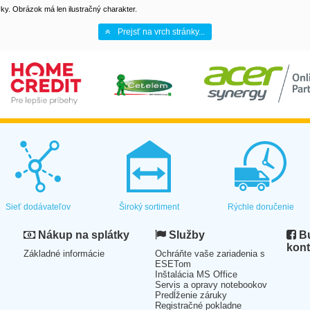
y. Obrázok má len ilustračný charakter.
Prejsť na vrch stránky...
Sieť dodávateľov
Široký sortiment
Rýchle doručenie
Nákup na splátky
Služby
Bu
kont
Základné informácie
Ochráňte vaše zariadenia s
ESETom
Inštalácia MS Office
Servis a opravy notebookov
Predĺženie záruky
Registračné pokladne