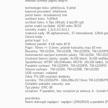
Metoda výměny papíru drop-in.

technologie tisku: jehličková, 9 jehel

barevná provedení: bílá/černá

počet barev: dvoubarevný tisk

rozlišení tisku: 7x9/9x9

rychlost tisku: 4,7lps (40cpl), 6 lps(30 cpl)

počet znaků na řádek: 42/40 nebo 35/33

rozměry znaků: 1,2x3,1/1,6x3,1

znakové sady: 95 alphanumeric, 37 international, 128x8 gra
čárové kódy: -

počet kopií: 1+1

Velikost paměti: 4 kB nebo 40 B

Papír: 76mm +/- 0,5mm, průměr kotoučku max.83 mm

Řezačka: TM-U220A, TM-U220B, TM-U220PA, TM-U220PB
Automatické navíjení kontrolní pásky: TM-U220A, TM-U22
životnost barvící pásky: purple: 4x106 black: 3x106 red/bl
Spolehlivost: MTBF:18x104hodin, MCFB: 18x106 řádků, 1mil
Paralelní rozhraní: TM-U220PA, TM-U220PB, TM-U220PD

Sérové rozhraní : TM-U220A, TM-U220B, TM-U220D

USB rozhraní: volitelně

Zdroj: PS-180 součástí dodávky

rozměry: TM-U220A/PA - 160x286x157,5mm TM-U220B/PB 
Ovládání pokladní zásuvky: ano

Typ pásky: ERC-38

označení: P-paralelní, bez označení je sériová, A - žurnál+
poznámka:

Nutno dokoupit napájecí  napájecí (20919010) a paralelni 