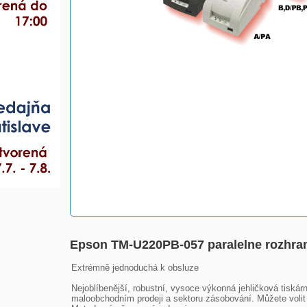
Epson TM-U220PB-057 paralelne rozhra
Extrémně jednoduchá k obsluze

Nejoblíbenější, robustní, vysoce výkonná jehličková tiská
maloobchodním prodeji a sektoru zásobování. Můžete volit 