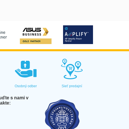
Osobný odber
Sieť predajní
ďte s nami v
akte: