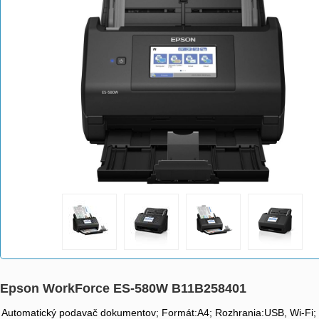
Epson WorkForce ES-580W B11B258401
Automatický podavač dokumentov; Formát:A4; Rozhrania:USB, Wi-Fi; F