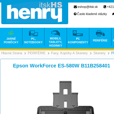
eshop@itsk.sk
+421
Často kladené otázky
MOBILY,
JARNÉ
PC,
PC
PERIFÉRIE
TABLETY,
POMÔCKY
NOTEBOOKY
KOMPONENTY
HODINKY
Hlavná Strana
PERIFÉRIE
Faxy, Kopírky A Skenery
Skenery
P
>
>
Epson WorkForce ES-580W B11B258401