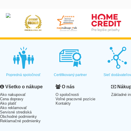
Popredná spoločnosť
Certifikovaný partner
Sieť dodávateľo
Všetko o nákupe
O nás
Nákup 
Ako nakupovať
O spoločnosti
Základné in
Cena dopravy
Voľné pracovné pozície
Ako platiť
Kontakty
Ako reklamovať
Servisné strediská
Obchodné podmienky
Reklamačné podmienky