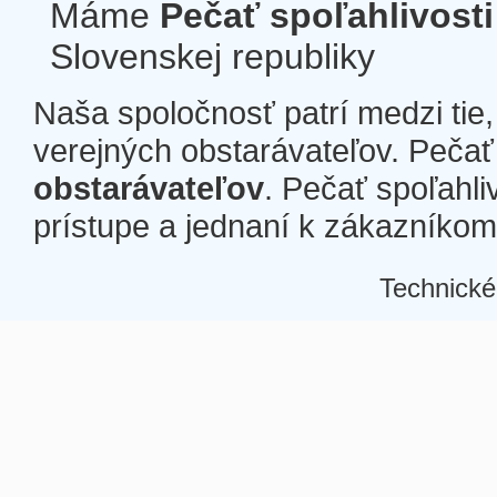
Máme
Pečať spoľahlivosti
Slovenskej republiky
Naša spoločnosť patrí medzi tie
verejných obstarávateľov. Pečať 
obstarávateľov
. Pečať spoľahli
prístupe a jednaní k zákazníkom a
Technické
Â
Â
Â