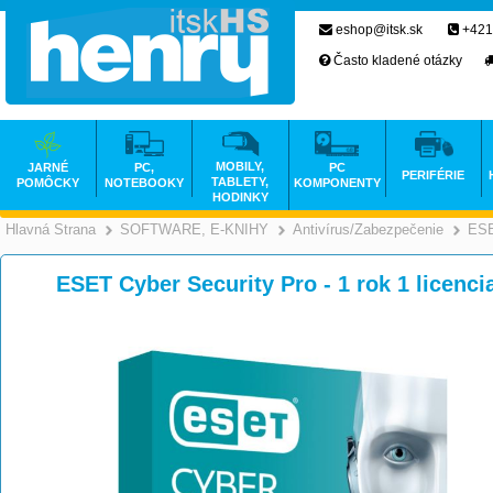
eshop@itsk.sk
+421
Často kladené otázky
MOBILY,
JARNÉ
PC,
PC
PERIFÉRIE
TABLETY,
POMÔCKY
NOTEBOOKY
KOMPONENTY
HODINKY
Hlavná Strana
SOFTWARE, E-KNIHY
Antivírus/Zabezpečenie
ES
>
>
ESET Cyber Security Pro - 1 rok 1 licencia