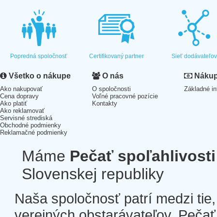
Popredná spoločnosť
Certifikovaný partner
Sieť dodávateľo
Všetko o nákupe
O nás
Nákup 
Ako nakupovať
O spoločnosti
Základné in
Cena dopravy
Voľné pracovné pozície
Ako platiť
Kontakty
Ako reklamovať
Servisné strediská
Obchodné podmienky
Reklamačné podmienky
Máme
Pečať spoľahlivosti
Slovenskej republiky
Naša spoločnosť patrí medzi tie
verejných obstarávateľov. Pečať 