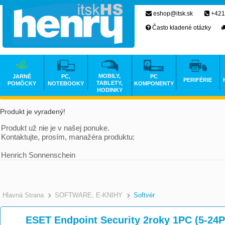
eshop@itsk.sk
+421
Často kladené otázky
MOBILY,
JARNÉ
PC,
PC
PERIFÉRIE
TABLETY,
POMÔCKY
NOTEBOOKY
KOMPONENTY
HODINKY
Produkt je vyradený!
Produkt už nie je v našej ponuke.
Kontaktujte, prosím, manažéra produktu:
Henrich Sonnenschein
Hlavná Strana
SOFTWARE, E-KNIHY
Softvér
ESET Endpoint Security 2roky 1PC (5-24