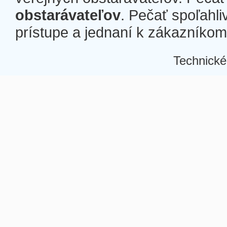
obstarávateľov
. Pečať spoľahli
prístupe a jednaní k zákazníkom a
Technické
Â
Â
Â