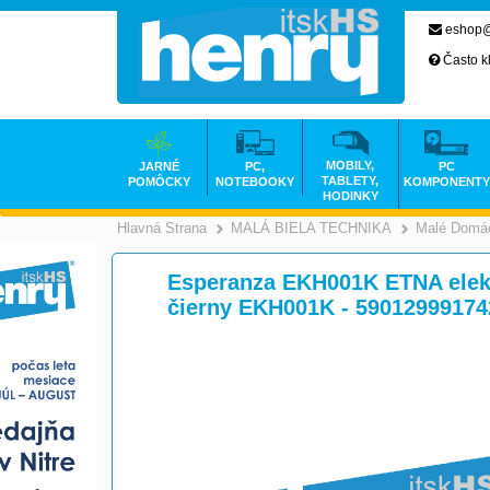
eshop@
Často k
MOBILY,
JARNÉ
PC,
PC
TABLETY,
POMÔCKY
NOTEBOOKY
KOMPONENTY
HODINKY
Hlavná Strana
MALÁ BIELA TECHNIKA
Malé Domác
>
Esperanza EKH001K ETNA elekt
čierny EKH001K - 59012999174