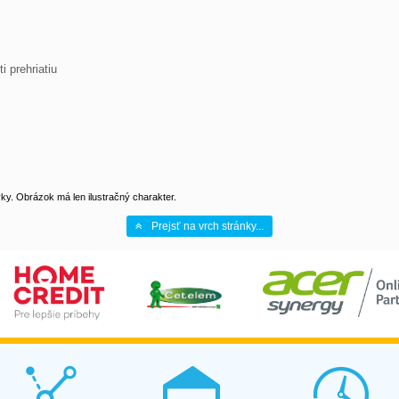
y. Obrázok má len ilustračný charakter.
Prejsť na vrch stránky...