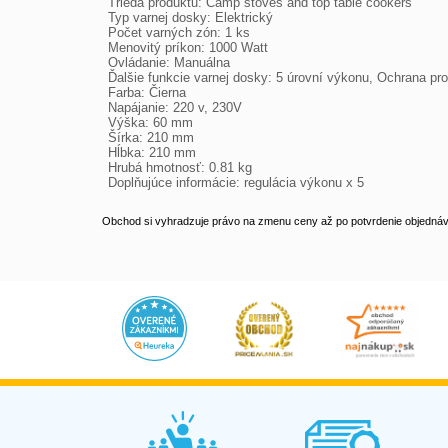
 Trieda produktu: Camp stoves and top table cookers

 Typ varnej dosky: Elektrický

 Počet varných zón: 1 ks

 Menovitý príkon: 1000 Watt

 Ovládanie: Manuálna

 Ďalšie funkcie varnej dosky: 5 úrovní výkonu, Ochrana proti prehriatiu

 Farba: Čierna

 Napájanie: 220 v, 230V

 Výška: 60 mm

 Šírka: 210 mm

 Hĺbka: 210 mm

 Hrubá hmotnosť: 0.81 kg

 Doplňujúce informácie: regulácia výkonu x 5
Obchod si vyhradzuje právo na zmenu ceny až po potvrdenie objednávk