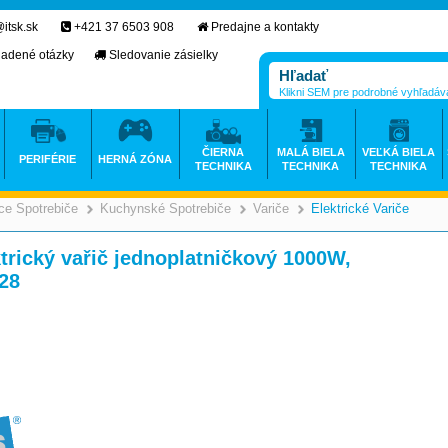
itsk.sk
+421 37 6503 908
Predajne a kontakty
ladené otázky
Sledovanie zásielky
Klikni SEM pre podrobné vyhľadáv
ČIERNA
MALÁ BIELA
VEĽKÁ BIELA
PERIFÉRIE
HERNÁ ZÓNA
TECHNIKA
TECHNIKA
TECHNIKA
e Spotrebiče
Kuchynské Spotrebiče
Variče
Elektrické Variče
>
>
>
>
rický vařič jednoplatničkový 1000W,
28