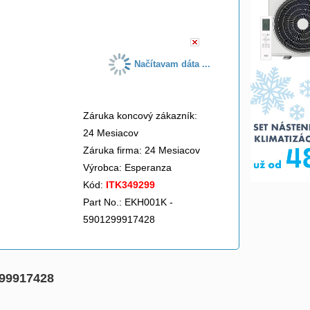
do košíka
Načítavam dáta ...
Záruka koncový zákazník:
24 Mesiacov
Záruka firma: 24 Mesiacov
Výrobca:
Esperanza
Kód:
ITK349299
Part No.: EKH001K -
5901299917428
299917428