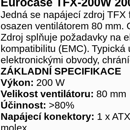
Eurocase TFX-200W 20
Jedná se napájecí zdroj TFX
osazen ventilátorem 80 mm. Ot
Zdroj splňuje požadavky na e
kompatibilitu (EMC). Typická 
elektronickými obvody, chráníc
ZÁKLADNÍ SPECIFIKACE
Výkon:
200 W
Velikost ventilátoru:
80 mm
Účinnost:
>80%
Napájecí konektory:
1 x ATX
molex