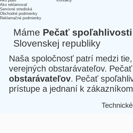
Ako platiť
Kontakty
Ako reklamovať
Servisné strediská
Obchodné podmienky
Reklamačné podmienky
Máme
Pečať spoľahlivosti
Slovenskej republiky
Naša spoločnosť patrí medzi tie
verejných obstarávateľov. Pečať 
obstarávateľov
. Pečať spoľahli
prístupe a jednaní k zákazníkom a
Technické
Â
Â
Â