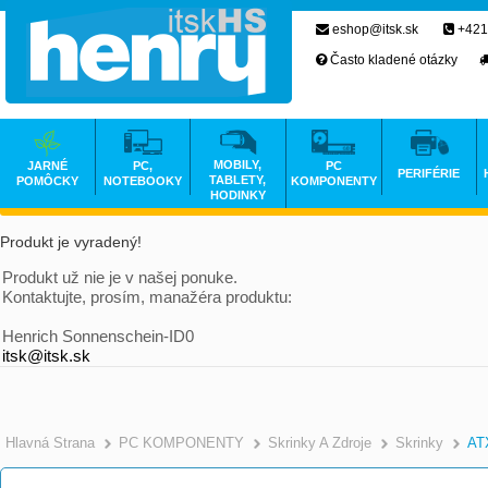
eshop@itsk.sk
+421
Často kladené otázky
MOBILY,
JARNÉ
PC,
PC
PERIFÉRIE
TABLETY,
POMÔCKY
NOTEBOOKY
KOMPONENTY
HODINKY
Produkt je vyradený!
Produkt už nie je v našej ponuke.
Kontaktujte, prosím, manažéra produktu:
Henrich Sonnenschein-ID0
itsk@itsk.sk
Hlavná Strana
PC KOMPONENTY
Skrinky A Zdroje
Skrinky
AT