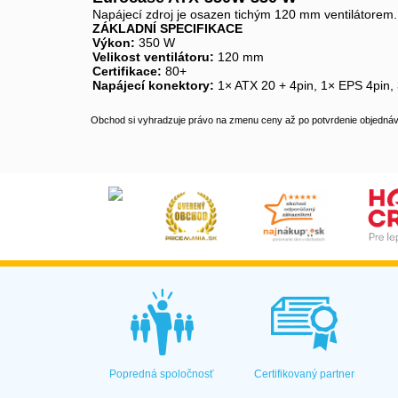
Napájecí zdroj je osazen tichým 120 mm ventilátorem. Ú
ZÁKLADNÍ SPECIFIKACE
Výkon:
350 W
Velikost ventilátoru:
120 mm
Certifikace:
80+
Napájecí konektory:
1× ATX 20 + 4pin, 1× EPS 4pin, 
Obchod si vyhradzuje právo na zmenu ceny až po potvrdenie objednávk
Popredná spoločnosť
Certifikovaný partner