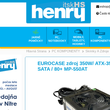
eshop@
Často k
MOBILY,
JARNÉ
PC,
PC
TABLETY,
POMÔCKY
NOTEBOOKY
KOMPONENTY
HODINKY
Hlavná Strana
PC KOMPONENTY
Skrinky A Zdroje
>
EUROCASE zdroj 350W/ ATX-35
SATA / 80+ MP-550AT