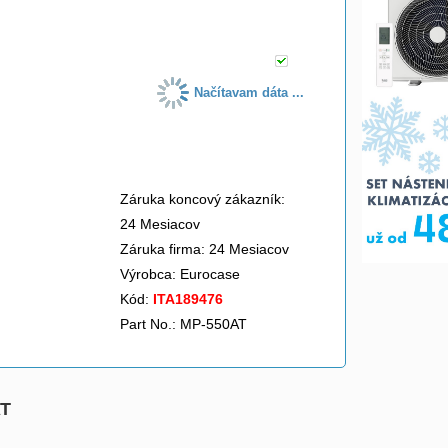
do košíka
Načítavam dáta ...
Záruka koncový zákazník:
24 Mesiacov
Záruka firma: 24 Mesiacov
Výrobca:
Eurocase
Kód:
ITA189476
Part No.: MP-550AT
AT