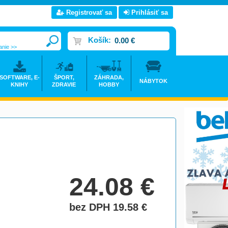
Registrovať sa
Prihlásiť sa
Košík:
0.00 €
anie >>
SOFTWARE, E-
ŠPORT,
ZÁHRADA,
NÁBYTOK
KNIHY
ZDRAVIE
HOBBY
24.08
€
bez DPH 19.58
€