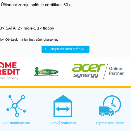
činnost zdroje splňuje certifikaci 80+.
3× SATA, 2× molex, 1× floppy
y. Obrázok má len ilustračný charakter.
Prejsť na vrch stránky...
Sieť dodávateľov
Široký sortiment
Rýchle doručenie