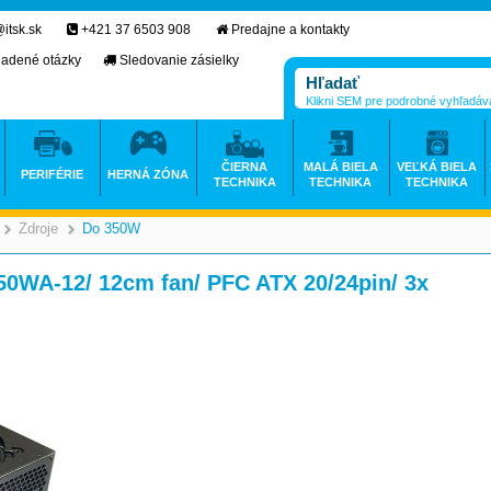
itsk.sk
+421 37 6503 908
Predajne a kontakty
ladené otázky
Sledovanie zásielky
Klikni SEM pre podrobné vyhľadáv
ČIERNA
MALÁ BIELA
VEĽKÁ BIELA
PERIFÉRIE
HERNÁ ZÓNA
TECHNIKA
TECHNIKA
TECHNIKA
Zdroje
Do 350W
>
>
>
0WA-12/ 12cm fan/ PFC ATX 20/24pin/ 3x