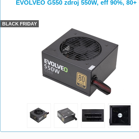
>
>
EVOLVEO G550 zdroj 550W, eff 90%, 80+ 
BLACK FRIDAY