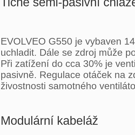
Tiché semi-pasivní chla
EVOLVEO G550 je vybaven 140m
uchladit. Dále se zdroj může po
Při zatížení do cca 30% je venti
pasivně. Regulace otáček na z
živostnosti samotného ventiláto
Modulární kabeláž