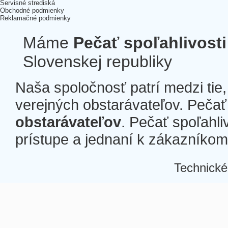
Servisné strediská
Obchodné podmienky
Reklamačné podmienky
Máme
Pečať spoľahlivosti
Slovenskej republiky
Naša spoločnosť patrí medzi tie
verejných obstarávateľov. Pečať 
obstarávateľov
. Pečať spoľahli
prístupe a jednaní k zákazníkom a
Technické
Â
Â
Â