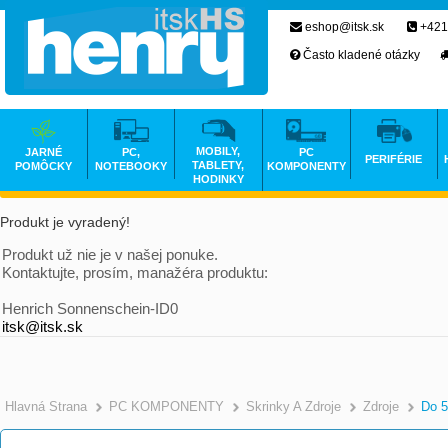
eshop@itsk.sk
+421
Často kladené otázky
MOBILY,
JARNÉ
PC,
PC
PERIFÉRIE
TABLETY,
POMÔCKY
NOTEBOOKY
KOMPONENTY
HODINKY
Produkt je vyradený!
Produkt už nie je v našej ponuke.
Kontaktujte, prosím, manažéra produktu:
Henrich Sonnenschein-ID0
itsk@itsk.sk
Hlavná Strana
PC KOMPONENTY
Skrinky A Zdroje
Zdroje
Do 