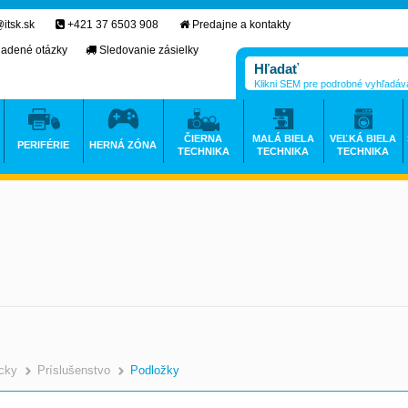
itsk.sk
+421 37 6503 908
Predajne a kontakty
ladené otázky
Sledovanie zásielky
Klikni SEM pre podrobné vyhľadáv
ČIERNA
MALÁ BIELA
VEĽKÁ BIELA
PERIFÉRIE
HERNÁ ZÓNA
TECHNIKA
TECHNIKA
TECHNIKA
icky
Príslušenstvo
Podložky