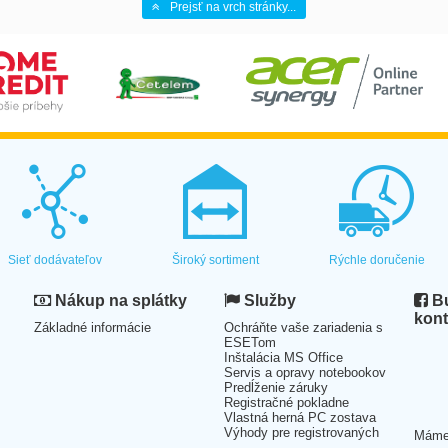
Prejsť na vrch stránky...
Sieť dodávateľov
Široký sortiment
Rýchle doručenie
Nákup na splátky
Služby
Bu
kont
Základné informácie
Ochráňte vaše zariadenia s
ESETom
Inštalácia MS Office
Servis a opravy notebookov
Predĺženie záruky
Registračné pokladne
Vlastná herná PC zostava
Výhody pre registrovaných
Mám