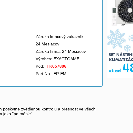
Záruka koncový zákazník:
24 Mesiacov
Záruka firma: 24 Mesiacov
Výrobca:
EXACTGAME
Kód:
ITK057896
Part No.: EP-EM
ign poskytne zvětšenou kontrolu a přesnost ve všech
m jako "po másle".