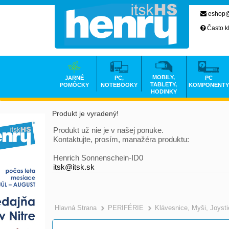
eshop@
Často k
MOBILY,
JARNÉ
PC,
PC
TABLETY,
POMÔCKY
NOTEBOOKY
KOMPONENTY
HODINKY
Produkt je vyradený!
Produkt už nie je v našej ponuke.
Kontaktujte, prosím, manažéra produktu:
Henrich Sonnenschein-ID0
itsk@itsk.sk
Hlavná Strana
PERIFÉRIE
Klávesnice, Myši, Joyst