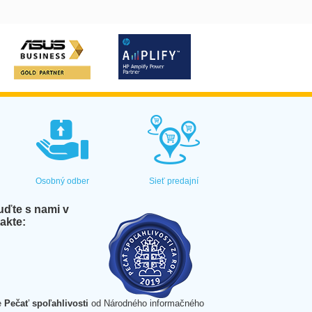
Osobný odber
Sieť predajní
ďte s nami v
akte:
e
Pečať spoľahlivosti
od Národného informačného