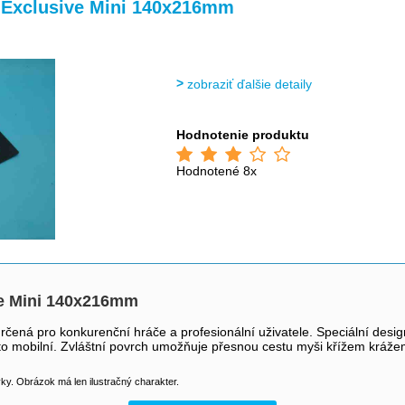
>
>
xclusive Mini 140x216mm
zobraziť ďalšie detaily
Hodnotenie produktu
Hodnotené 8x
e Mini 140x216mm
určená pro konkurenční hráče a profesionální uživatele. Speciální des
často mobilní. Zvláštní povrch umožňuje přesnou cestu myši křížem kráže
y. Obrázok má len ilustračný charakter.