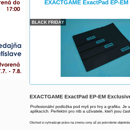
>
>
EXACTGAME ExactPad EP-EM E
BLACK FRIDAY
EXACTGAME ExactPad EP-EM Exclusiv
Profesionální podložka pod myš pro hry a grafiku. Je 
aplikacích. Perfektní pro ntb a uživatele, kteří jsou 
Obchod si vyhradzuje právo na zmenu ceny až po potvrdenie objednávk