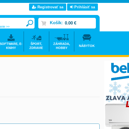
Registrovať sa
Prihlásiť sa
Košík:
0.00 €
anie >>
SOFTWARE, E-
ŠPORT,
ZÁHRADA,
NÁBYTOK
KNIHY
ZDRAVIE
HOBBY