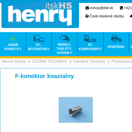
eshop@itsk.sk
+421
Často kladené otázky
MOBILY,
JARNÉ
PC,
PC
PERIFÉRIE
TABLETY,
POMÔCKY
NOTEBOOKY
KOMPONENTY
HODINKY
Hlavná Strana
ČIERNA TECHNIKA
Satelitná Technika
Príslušenst
>
>
F-konektor koaxialny