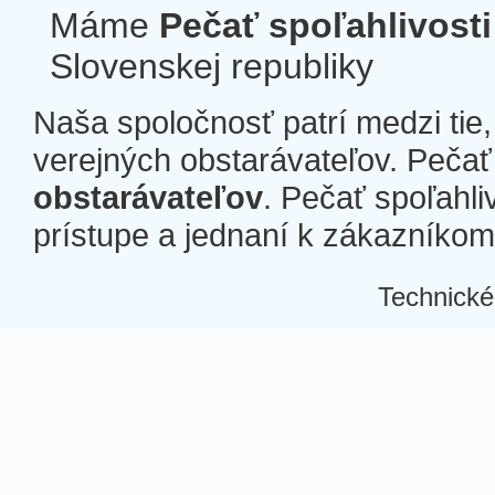
Máme
Pečať spoľahlivosti
Slovenskej republiky
Naša spoločnosť patrí medzi tie
verejných obstarávateľov. Pečať 
obstarávateľov
. Pečať spoľahli
prístupe a jednaní k zákazníkom a
Technické
Â
Â
Â