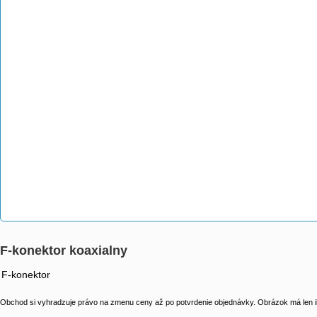
F-konektor koaxialny
F-konektor
Obchod si vyhradzuje právo na zmenu ceny až po potvrdenie objednávky. Obrázok má len il