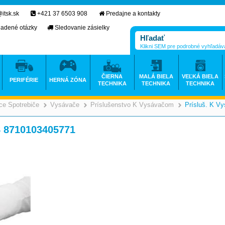
itsk.sk
+421 37 6503 908
Predajne a kontakty
ladené otázky
Sledovanie zásielky
Klikni SEM pre podrobné vyhľadáv
ČIERNA
MALÁ BIELA
VEĽKÁ BIELA
PERIFÉRIE
HERNÁ ZÓNA
TECHNIKA
TECHNIKA
TECHNIKA
e Spotrebiče
Vysávače
Príslušenstvo K Vysávačom
Prísluš. K V
>
>
>
S 8710103405771