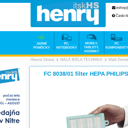
eshop@
Často k
MOBILY,
JARNÉ
PC,
PC
TABLETY,
POMÔCKY
NOTEBOOKY
KOMPONENTY
HODINKY
Hlavná Strana
MALÁ BIELA TECHNIKA
Malé Domác
>
FC 8038/01 filter HEPA PHILIP