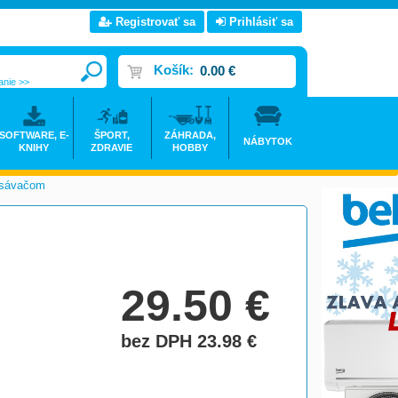
Registrovať sa
Prihlásiť sa
Košík:
0.00 €
anie >>
SOFTWARE, E-
ŠPORT,
ZÁHRADA,
NÁBYTOK
KNIHY
ZDRAVIE
HOBBY
ysávačom
>
29.50
€
bez DPH 23.98
€
do košíka