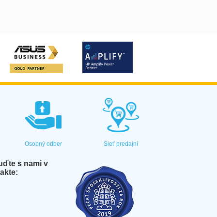
Osobný odber
Sieť predajní
ďte s nami v
akte: