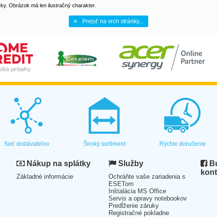
y. Obrázok má len ilustračný charakter.
Prejsť na vrch stránky...
Sieť dodávateľov
Široký sortiment
Rýchle doručenie
Nákup na splátky
Služby
Bu
kont
Základné informácie
Ochráňte vaše zariadenia s
ESETom
Inštalácia MS Office
Servis a opravy notebookov
Predĺženie záruky
Registračné pokladne