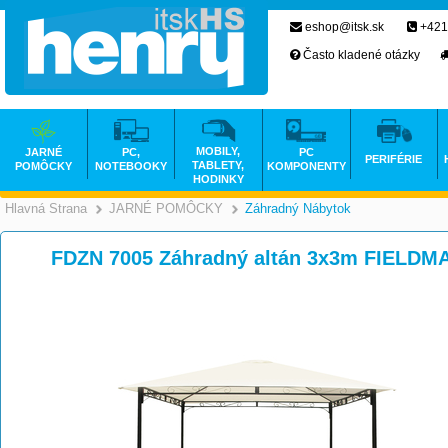
eshop@itsk.sk
+421
Často kladené otázky
MOBILY,
JARNÉ
PC,
PC
PERIFÉRIE
TABLETY,
POMÔCKY
NOTEBOOKY
KOMPONENTY
HODINKY
Hlavná Strana
JARNÉ POMÔCKY
Záhradný Nábytok
>
>
FDZN 7005 Záhradný altán 3x3m FIELDM