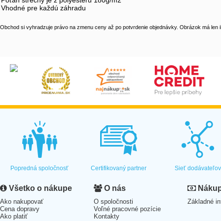
Poťah strechy je z polyesteru 180g/m2
Vhodné pre každú záhradu
Obchod si vyhradzuje právo na zmenu ceny až po potvrdenie objednávky. Obrázok má len il
Popredná spoločnosť
Certifikovaný partner
Sieť dodávateľo
Všetko o nákupe
O nás
Nákup 
Ako nakupovať
O spoločnosti
Základné in
Cena dopravy
Voľné pracovné pozície
Ako platiť
Kontakty