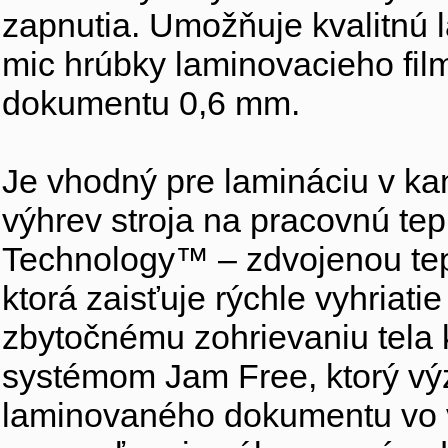
zapnutia. Umožňuje kvalitnú 
mic hrúbky laminovacieho film
dokumentu 0,6 mm.
Je vhodný pre lamináciu v kan
výhrev stroja na pracovnú te
Technology™ – zdvojenou tep
ktorá zaisťuje rýchle vyhriat
zbytočnému zohrievaniu tela k
systémom Jam Free, ktorý výz
laminovaného dokumentu vo v