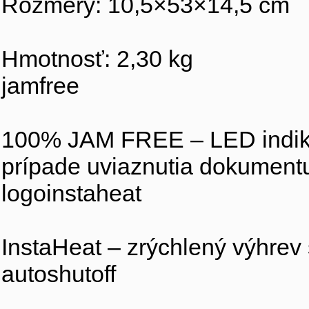
Rozmery: 10,5×53×14,5 cm
Hmotnosť: 2,30 kg
jamfree
100% JAM FREE – LED indikác
prípade uviaznutia dokument
logoinstaheat
InstaHeat – zrýchlený výhrev 
autoshutoff