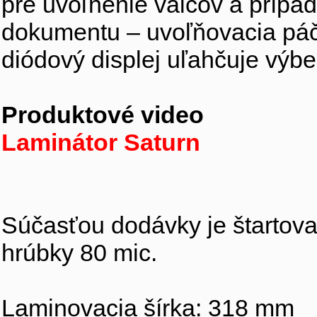
pre uvoľnenie válcov a prípa
dokumentu – uvoľňovacia páčk
diódový displej uľahčuje výb
Produktové video
Laminátor Saturn
Súčasťou dodávky je štartovac
hrúbky 80 mic.
Laminovacia šírka: 318 mm