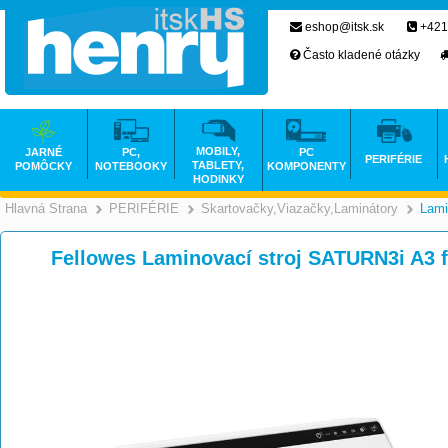
eshop@itsk.sk
+421
Často kladené otázky
MOBILY,
JARNÉ
PC,
PC
PERIFÉRIE
TABLETY,
POMÔCKY
NOTEBOOKY
KOMPONENTY
HODINKY
Hlavná Strana
PERIFÉRIE
Skartovačky,Viazačky,Laminátory
Lami
>
>
Fellowes Laminovací stroj SATURN3i A3 f