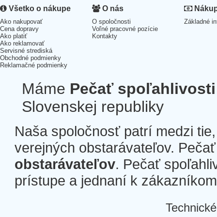
Všetko o nákupe
O nás
Nákup 
Ako nakupovať
O spoločnosti
Základné in
Cena dopravy
Voľné pracovné pozície
Ako platiť
Kontakty
Ako reklamovať
Servisné strediská
Obchodné podmienky
Reklamačné podmienky
Máme
Pečať spoľahlivosti
Slovenskej republiky
Naša spoločnosť patrí medzi tie
verejných obstarávateľov. Pečať 
obstarávateľov
. Pečať spoľahli
prístupe a jednaní k zákazníkom a
Technické