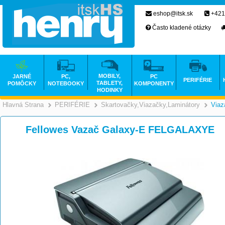
eshop@itsk.sk
+421
Často kladené otázky
MOBILY,
JARNÉ
PC,
PC
PERIFÉRIE
TABLETY,
POMÔCKY
NOTEBOOKY
KOMPONENTY
HODINKY
Hlavná Strana
PERIFÉRIE
Skartovačky,Viazačky,Laminátory
Viaz
>
>
Fellowes Vazač Galaxy-E FELGALAXYE