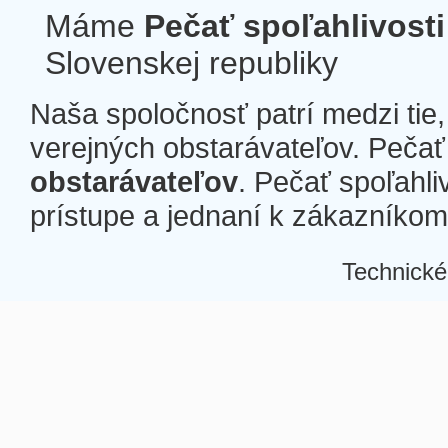
Máme
Pečať spoľahlivosti
Slovenskej republiky
Naša spoločnosť patrí medzi tie
verejných obstarávateľov. Pečať 
obstarávateľov
. Pečať spoľahli
prístupe a jednaní k zákazníkom a
Technické
Â
Â
Â