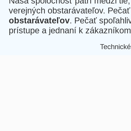
Naša spoločnosť patrí medzi tie
verejných obstarávateľov. Pečať 
obstarávateľov
. Pečať spoľahli
prístupe a jednaní k zákazníkom a
Technické
Â
Â
Â