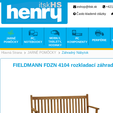
eshop@itsk.sk
+421
Často kladené otázky
MOBILY,
JARNÉ
PC,
PC
PERIFÉRIE
TABLETY,
POMÔCKY
NOTEBOOKY
KOMPONENTY
HODINKY
Hlavná Strana
JARNÉ POMÔCKY
Záhradný Nábytok
>
>
FIELDMANN FDZN 4104 rozkladací záhrad