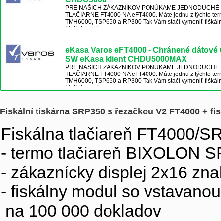
PRE NAŠICH ZÁKAZNÍKOV PONÚKAME JEDNODUCHÉ 
TLAČIARNE FT4000 NA eFT4000. Máte jednu z týchto ter
TMH6000, TSP650 a RP300 Tak Vám stačí vymeniť fiškáln
úložisko, nah...
eKasa Varos eFT4000 - Chránené dátové
SW eKasa klient CHDU5000MAX
PRE NAŠICH ZÁKAZNÍKOV PONÚKAME JEDNODUCHÉ 
TLAČIARNE FT4000 NA eFT4000. Máte jednu z týchto ter
TMH6000, TSP650 a RP300 Tak Vám stačí vymeniť fiškáln
úložisko, nah...
Fiskální tiskárna SRP350 s řezačkou V2 FT4000 + 
Fiskálna tlačiareň FT4000/S
- termo tlačiareň BIXOLON 
- zákaznícky displej 2x16 zn
- fiskálny modul so vstavano
na 100 000 dokladov