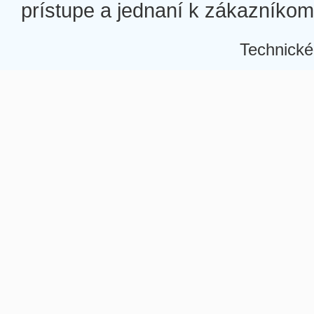
prístupe a jednaní k zákazníkom a
Technické
Â
Â
Â