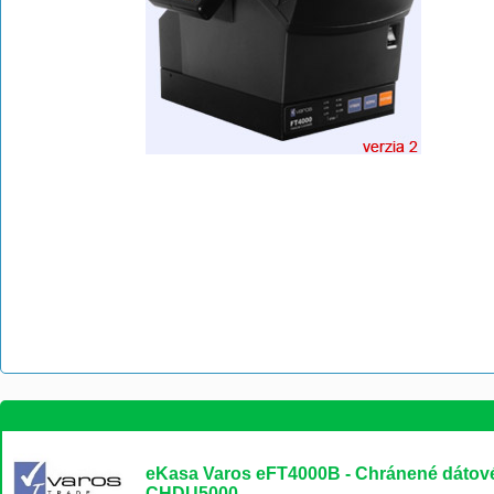
eKasa Varos eFT4000B - Chránené dátové
CHDU5000