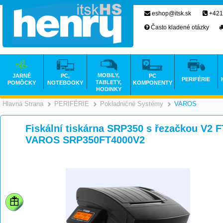
eshop@itsk.sk
+421
Často kladené otázky
MOBILY,
JARNÉ
PC,
PC
PERIFÉRIE
TABLETY,
POMÔCKY
NOTEBOOKY
KOMPONENTY
HODINKY
Hlavná Strana
PERIFÉRIE
Pokladničné Systémy
VAROS
>
>
Fiskální tiskárna SRP350 s řezačkou V2 F
VAROS SRP350FT4000V2