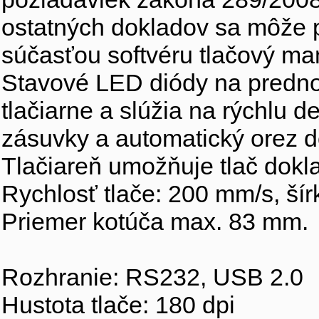
ostatných dokladov sa môže p
súčasťou softvéru tlačový ma
Stavové LED diódy na predno
tlačiarne a slúžia na rýchlu d
zásuvky a automatický orez 
Tlačiareň umožňuje tlač dokl
Rychlosť tlače: 200 mm/s, ší
Priemer kotúča max. 83 mm.
Rozhranie: RS232, USB 2.0
Hustota tlače: 180 dpi