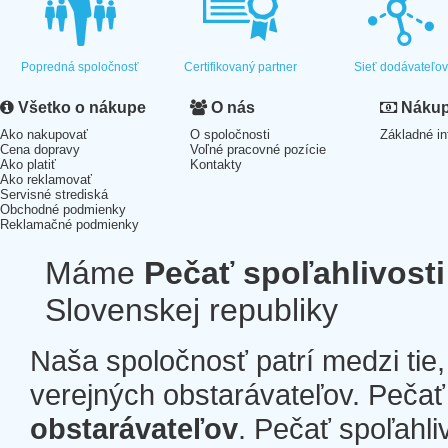
Popredná spoločnosť
Certifikovaný partner
Sieť dodávateľo
Všetko o nákupe
O nás
Nákup 
Ako nakupovať
O spoločnosti
Základné in
Cena dopravy
Voľné pracovné pozície
Ako platiť
Kontakty
Ako reklamovať
Servisné strediská
Obchodné podmienky
Reklamačné podmienky
Máme
Pečať spoľahlivosti
Slovenskej republiky
Naša spoločnosť patrí medzi tie
verejných obstarávateľov. Pečať 
obstarávateľov
. Pečať spoľahli