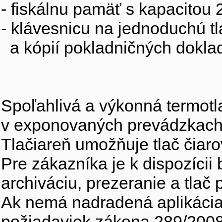
- fiskálnu pamäť s kapacitou
- klávesnicu na jednoduchú t
a kópií pokladničných dokla
Spoľahlivá a výkonná termotl
v exponovaných prevádzkach 
Tlačiareň umožňuje tlač čiaro
Pre zákazníka je k dispozícii
archiváciu, prezeranie a tla
Ak nemá nadradená aplikácia 
požiadaviek zákona 289/2008 