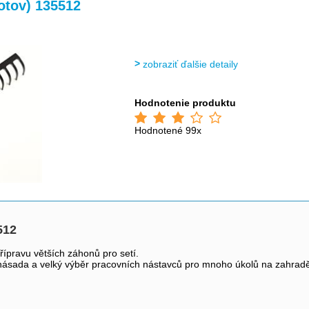
>
otov) 135512
zobraziť ďalšie detaily
Hodnotenie produktu
Hodnotené 99x
512
řípravu větších záhonů pro setí.
násada a velký výběr pracovních nástavců pro mnoho úkolů na zahrad