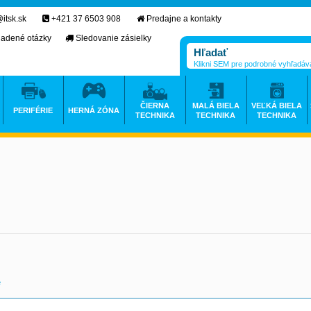
itsk.sk
+421 37 6503 908
Predajne a kontakty
ladené otázky
Sledovanie zásielky
Klikni SEM pre podrobné vyhľadáv
ČIERNA
MALÁ BIELA
VEĽKÁ BIELA
PERIFÉRIE
HERNÁ ZÓNA
TECHNIKA
TECHNIKA
TECHNIKA
e