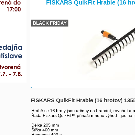
>
FISKARS QuikFit Hrable (16 hr
BLACK FRIDAY
FISKARS QuikFit Hrable (16 hrotov) 135
Hrábě se 16 hroty jsou určeny na hrabání, rovnání a p
Řada Fiskars QuikFit™ přináší mnoho výhod - jediná 
Délka 205 mm
Šířka 400 mm
Hmotnost 493 g