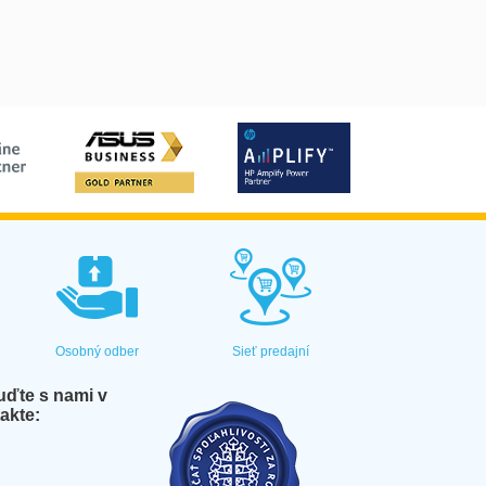
Osobný odber
Sieť predajní
ďte s nami v
akte: