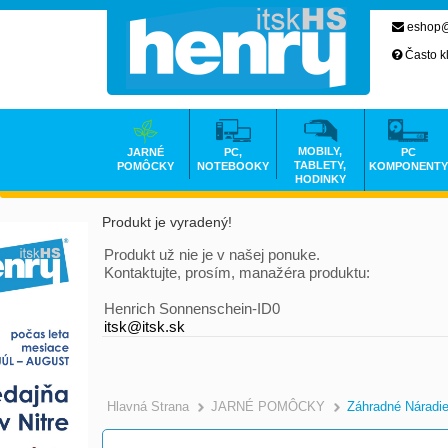
eshop@
Často k
MOBILY,
JARNÉ
PC,
PC
TABLETY,
POMÔCKY
NOTEBOOKY
KOMPONENTY
HODINKY
Produkt je vyradený!
Produkt už nie je v našej ponuke.
Kontaktujte, prosím, manažéra produktu:
Henrich Sonnenschein-ID0
itsk@itsk.sk
Hlavná Strana
JARNÉ POMÔCKY
Záhradné Náradi