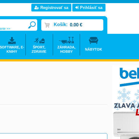
Registrovať sa
Prihlásiť sa
Košík:
0.00 €
anie >>
SOFTWARE, E-
ŠPORT,
ZÁHRADA,
NÁBYTOK
KNIHY
ZDRAVIE
HOBBY