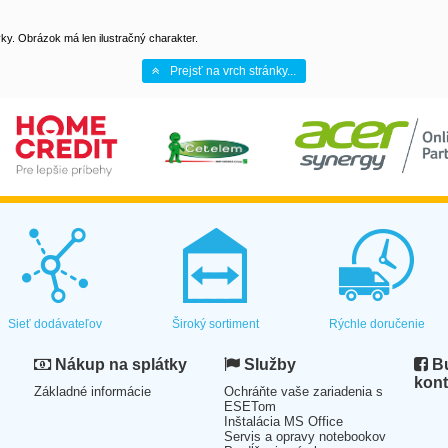
y. Obrázok má len ilustračný charakter.
Prejsť na vrch stránky...
Sieť dodávateľov
Široký sortiment
Rýchle doručenie
Nákup na splátky
Služby
Bu
kont
Základné informácie
Ochráňte vaše zariadenia s
ESETom
Inštalácia MS Office
Servis a opravy notebookov