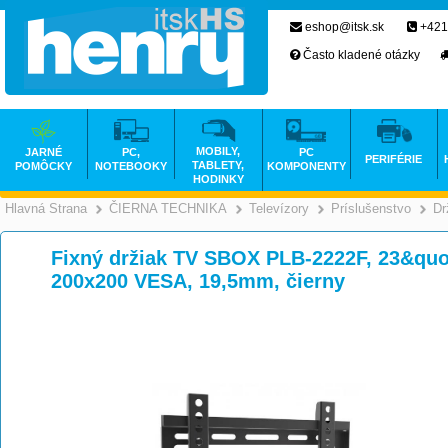
eshop@itsk.sk
+421
Často kladené otázky
MOBILY,
JARNÉ
PC,
PC
PERIFÉRIE
TABLETY,
POMÔCKY
NOTEBOOKY
KOMPONENTY
HODINKY
Hlavná Strana
ČIERNA TECHNIKA
Televízory
Príslušenstvo
Dr
>
>
>
Fixný držiak TV SBOX PLB-2222F, 23&quo
200x200 VESA, 19,5mm, čierny