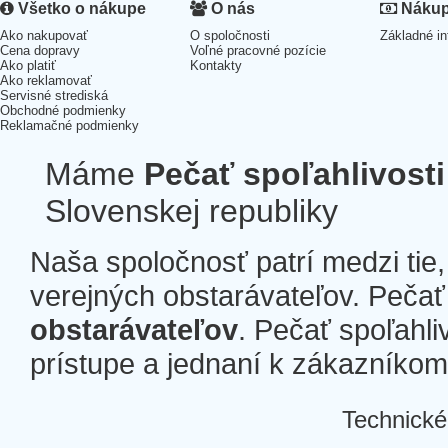
Všetko o nákupe
O nás
Nákup 
Ako nakupovať
O spoločnosti
Základné in
Cena dopravy
Voľné pracovné pozície
Ako platiť
Kontakty
Ako reklamovať
Servisné strediská
Obchodné podmienky
Reklamačné podmienky
Máme
Pečať spoľahlivosti
Slovenskej republiky
Naša spoločnosť patrí medzi tie
verejných obstarávateľov. Pečať 
obstarávateľov
. Pečať spoľahli
prístupe a jednaní k zákazníkom a
Technické
Â