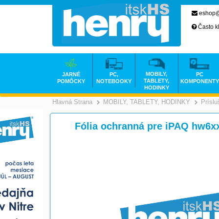
eshop@
Často k
MOBILY,
JARNÉ
PC,
PC
TABLETY,
POMÔCKY
NOTEBOOKY
KOMPONENTY
HODINKY
Hlavná Strana
MOBILY, TABLETY, HODINKY
Prísl
>
Fólia ochranná pre iPAQ hw6