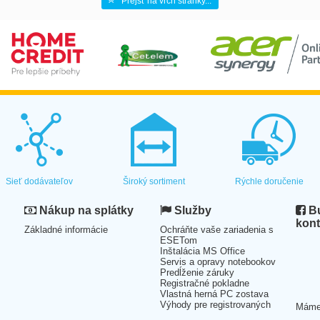
Prejsť na vrch stránky...
Sieť dodávateľov
Široký sortiment
Rýchle doručenie
Nákup na splátky
Služby
Bu
kont
Základné informácie
Ochráňte vaše zariadenia s
ESETom
Inštalácia MS Office
Servis a opravy notebookov
Predĺženie záruky
Registračné pokladne
Vlastná herná PC zostava
Výhody pre registrovaných
Mám