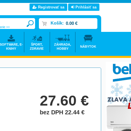
Registrovať sa
Prihlásiť sa
Košík:
0.00 €
anie >>
SOFTWARE, E-
ŠPORT,
ZÁHRADA,
NÁBYTOK
KNIHY
ZDRAVIE
HOBBY
27.60
€
bez DPH 22.44
€
do košíka