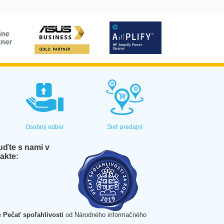
Osobný odber
Sieť predajní
ďte s nami v
akte:
e
Pečať spoľahlivosti
od Národného informačného