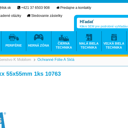
itsk.sk
+421 37 6503 908
Predajne a kontakty
ladené otázky
Sledovanie zásielky
Klikni SEM pre podrobné vyhľadáv
ČIERNA
MALÁ BIELA
VEĽKÁ BIELA
PERIFÉRIE
HERNÁ ZÓNA
TECHNIKA
TECHNIKA
TECHNIKA
ušenstvo K Mobilom
Ochranné Fólie A Sklá
>
>
xxx 55x55mm 1ks 10763