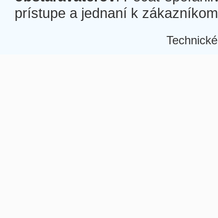
prístupe a jednaní k zákazníkom a
Technické
Â
Â
Â