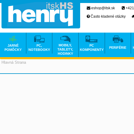
eshop@itsk.sk
+421
Často kladené otázky
MOBILY,
JARNÉ
PC,
PC
PERIFÉRIE
TABLETY,
POMÔCKY
NOTEBOOKY
KOMPONENTY
HODINKY
Hlavná Strana