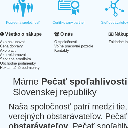
Popredná spoločnosť
Certifikovaný partner
Sieť dodávateľo
Všetko o nákupe
O nás
Nákup 
Ako nakupovať
O spoločnosti
Základné in
Cena dopravy
Voľné pracovné pozície
Ako platiť
Kontakty
Ako reklamovať
Servisné strediská
Obchodné podmienky
Reklamačné podmienky
Máme
Pečať spoľahlivosti
Slovenskej republiky
Naša spoločnosť patrí medzi tie
verejných obstarávateľov. Pečať 
obstarávateľov
. Pečať spoľahli