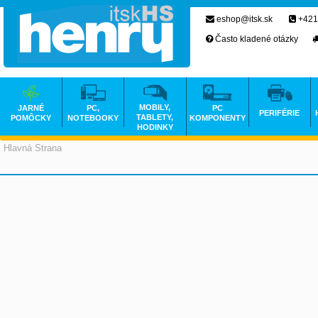
eshop@itsk.sk
+421
Často kladené otázky
MOBILY,
JARNÉ
PC,
PC
PERIFÉRIE
TABLETY,
POMÔCKY
NOTEBOOKY
KOMPONENTY
HODINKY
Hlavná Strana