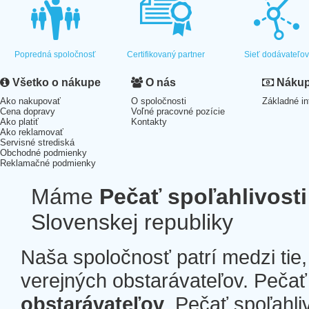
Popredná spoločnosť
Certifikovaný partner
Sieť dodávateľo
Všetko o nákupe
O nás
Nákup 
Ako nakupovať
O spoločnosti
Základné in
Cena dopravy
Voľné pracovné pozície
Ako platiť
Kontakty
Ako reklamovať
Servisné strediská
Obchodné podmienky
Reklamačné podmienky
Máme
Pečať spoľahlivosti
Slovenskej republiky
Naša spoločnosť patrí medzi tie
verejných obstarávateľov. Pečať 
obstarávateľov
. Pečať spoľahli