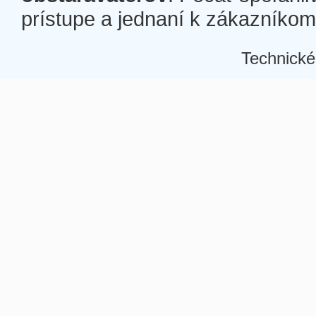
prístupe a jednaní k zákazníkom a
Technické
Â
Â
Â