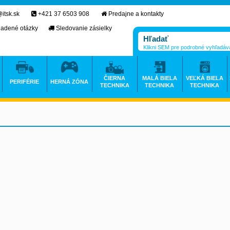
itsk.sk
+421 37 6503 908
Predajne a kontakty
ladené otázky
Sledovanie zásielky
Klikni SEM pre podrobné vyhľadáv
ČIERNA
MALÁ BIELA
VEĽKÁ BIELA
PERIFÉRIE
HERNÁ ZÓNA
TECHNIKA
TECHNIKA
TECHNIKA