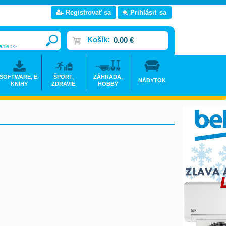
Registrovať sa
Prihlásiť sa
Košík:
0.00 €
anie >>
SOFTWARE, E-
ŠPORT,
ZÁHRADA,
NÁBYTOK
KNIHY
ZDRAVIE
HOBBY