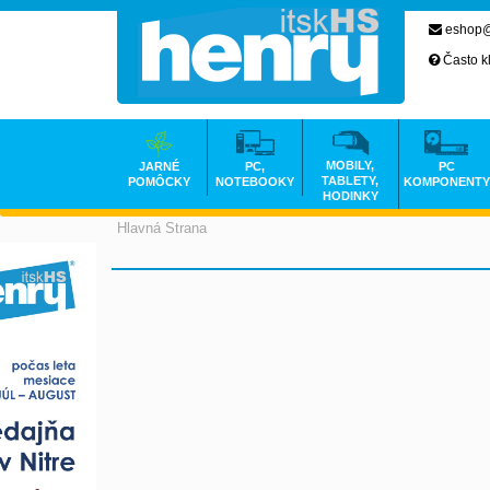
eshop@
Často k
MOBILY,
JARNÉ
PC,
PC
TABLETY,
POMÔCKY
NOTEBOOKY
KOMPONENTY
HODINKY
Hlavná Strana