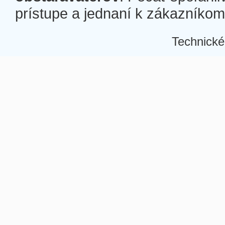
prístupe a jednaní k zákazníkom a
Technické
Â
Â
Â