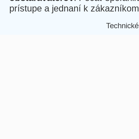
prístupe a jednaní k zákazníkom a
Technické
Â
Â
Â