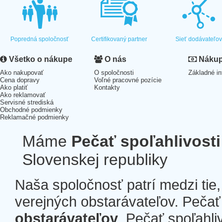
Popredná spoločnosť
Certifikovaný partner
Sieť dodávateľo
Všetko o nákupe
O nás
Nákup 
Ako nakupovať
O spoločnosti
Základné in
Cena dopravy
Voľné pracovné pozície
Ako platiť
Kontakty
Ako reklamovať
Servisné strediská
Obchodné podmienky
Reklamačné podmienky
Máme
Pečať spoľahlivosti
Slovenskej republiky
Naša spoločnosť patrí medzi tie
verejných obstarávateľov. Pečať 
obstarávateľov
. Pečať spoľahli