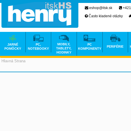
eshop@itsk.sk
+421
Často kladené otázky
MOBILY,
JARNÉ
PC,
PC
PERIFÉRIE
TABLETY,
POMÔCKY
NOTEBOOKY
KOMPONENTY
HODINKY
Hlavná Strana