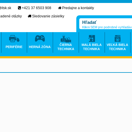
itsk.sk
+421 37 6503 908
Predajne a kontakty
ladené otázky
Sledovanie zásielky
Klikni SEM pre podrobné vyhľadáv
ČIERNA
MALÁ BIELA
VEĽKÁ BIELA
PERIFÉRIE
HERNÁ ZÓNA
TECHNIKA
TECHNIKA
TECHNIKA