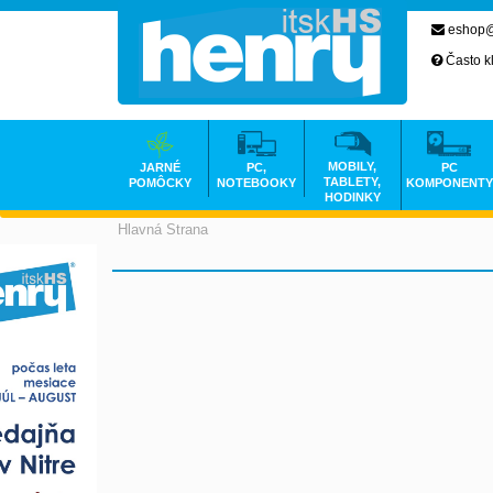
eshop@
Často k
MOBILY,
JARNÉ
PC,
PC
TABLETY,
POMÔCKY
NOTEBOOKY
KOMPONENTY
HODINKY
Hlavná Strana