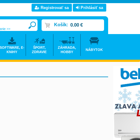
Registrovať sa
Prihlásiť sa
Košík:
0.00 €
anie >>
SOFTWARE, E-
ŠPORT,
ZÁHRADA,
NÁBYTOK
KNIHY
ZDRAVIE
HOBBY