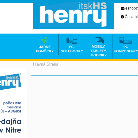
eshop@
Často k
MOBILY,
JARNÉ
PC,
PC
TABLETY,
POMÔCKY
NOTEBOOKY
KOMPONENTY
HODINKY
Hlavná Strana