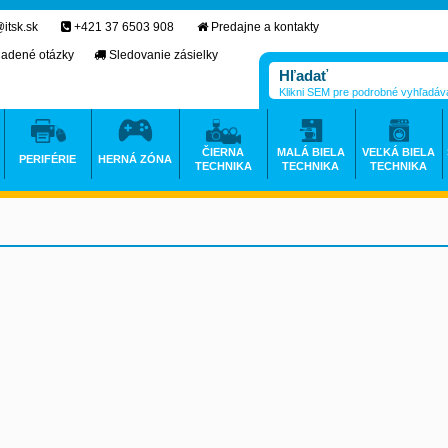
itsk.sk
+421 37 6503 908
Predajne a kontakty
ladené otázky
Sledovanie zásielky
Klikni SEM pre podrobné vyhľadáv
ČIERNA
MALÁ BIELA
VEĽKÁ BIELA
PERIFÉRIE
HERNÁ ZÓNA
TECHNIKA
TECHNIKA
TECHNIKA