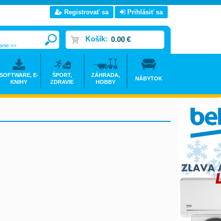
Registrovať sa
Prihlásiť sa
Košík:
0.00 €
anie >>
SOFTWARE, E-
ŠPORT,
ZÁHRADA,
NÁBYTOK
KNIHY
ZDRAVIE
HOBBY