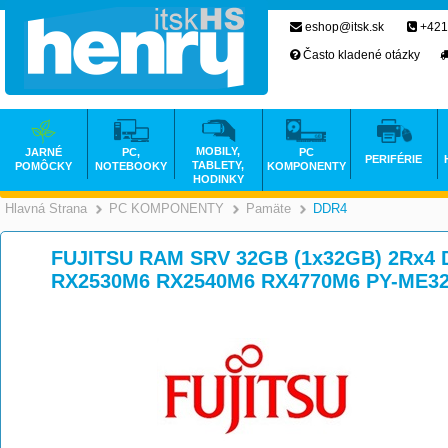
eshop@itsk.sk
+421
Často kladené otázky
MOBILY,
JARNÉ
PC,
PC
PERIFÉRIE
TABLETY,
POMÔCKY
NOTEBOOKY
KOMPONENTY
HODINKY
Hlavná Strana
PC KOMPONENTY
Pamäte
DDR4
>
>
>
FUJITSU RAM SRV 32GB (1x32GB) 2Rx4 
RX2530M6 RX2540M6 RX4770M6 PY-ME3