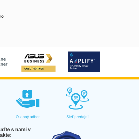
ro
Osobný odber
Sieť predajní
ďte s nami v
akte: