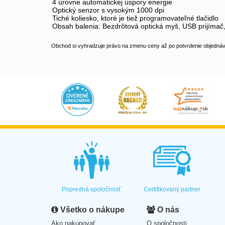
4 úrovne automatickej úspory energie
Optický senzor s vysokým 1000 dpi
Tiché koliesko, ktoré je tiež programovateľné tlačidlo
Obsah balenia: Bezdrôtová optická myš, USB prijímač,
Obchod si vyhradzuje právo na zmenu ceny až po potvrdenie objednávk
Popredná spoločnosť
Certifikovaný partner
Všetko o nákupe
O nás
Ako nakupovať
O spoločnosti