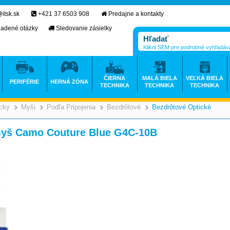
itsk.sk
+421 37 6503 908
Predajne a kontakty
ladené otázky
Sledovanie zásielky
Klikni SEM pre podrobné vyhľadáv
ČIERNA
MALÁ BIELA
VEĽKÁ BIELA
PERIFÉRIE
HERNÁ ZÓNA
TECHNIKA
TECHNIKA
TECHNIKA
icky
Myši
Podľa Pripojenia
Bezdrôtové
Bezdrôtové Optické
>
>
>
>
 myš Camo Couture Blue G4C-10B