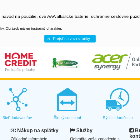
 návod na použitie, dve AAA alkalické batérie, ochranné cestovné puzd
y. Obrázok má len ilustračný charakter.
Prejsť na vrch stránky...
Sieť dodávateľov
Široký sortiment
Rýchle doručenie
Nákup na splátky
Služby
Bu
kont
Základné informácie
Ochráňte vaše zariadenia s