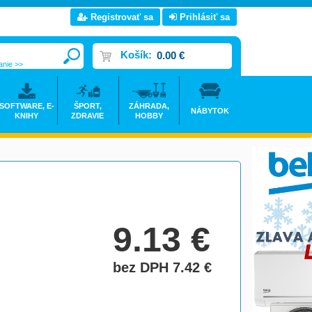
Registrovať sa
Prihlásiť sa
Košík:
0.00 €
anie >>
SOFTWARE, E-
ŠPORT,
ZÁHRADA,
NÁBYTOK
KNIHY
ZDRAVIE
HOBBY
9.13
€
bez DPH 7.42
€
do košíka