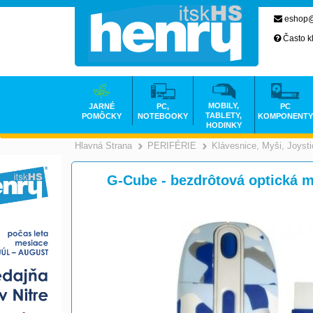
eshop@
Často k
MOBILY,
JARNÉ
PC,
PC
TABLETY,
POMÔCKY
NOTEBOOKY
KOMPONENTY
HODINKY
Hlavná Strana
PERIFÉRIE
Klávesnice, Myši, Joyst
>
>
G-Cube - bezdrôtová optická