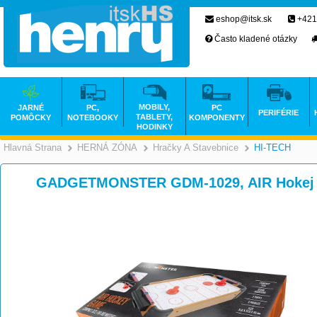
eshop@itsk.sk
+421
Často kladené otázky
MOBILY,
JARNÉ
PC,
PC
PERIFÉRIE
TABLETY,
POMÔCKY
NOTEBOOKY
KOMPONENTY
HODINKY
Hlavná Strana
HERNÁ ZÓNA
Hračky A Stavebnice
HI-TECH
>
>
GADGETMONSTER GDM-1029, AIR Hokej