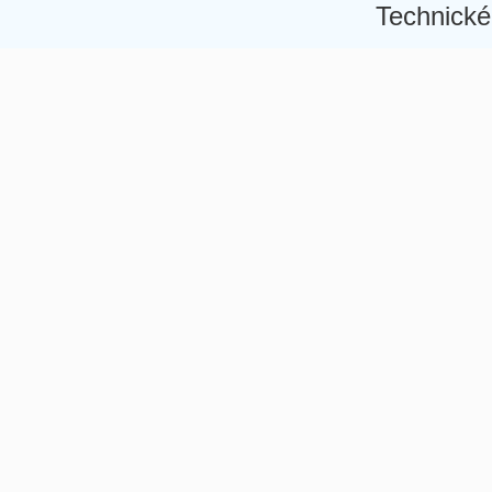
Technické
Â
Â
Â