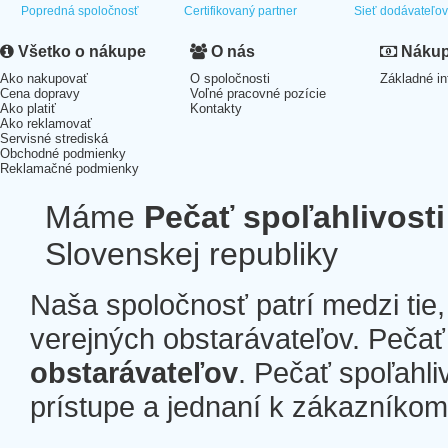
Popredná spoločnosť
Certifikovaný partner
Sieť dodávateľo
Všetko o nákupe
O nás
Nákup 
Ako nakupovať
O spoločnosti
Základné in
Cena dopravy
Voľné pracovné pozície
Ako platiť
Kontakty
Ako reklamovať
Servisné strediská
Obchodné podmienky
Reklamačné podmienky
Máme
Pečať spoľahlivosti
Slovenskej republiky
Naša spoločnosť patrí medzi tie
verejných obstarávateľov. Pečať 
obstarávateľov
. Pečať spoľahli
prístupe a jednaní k zákazníkom a