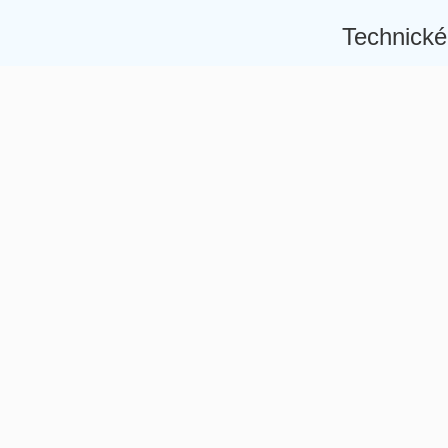
Technické
Â
Â
Â