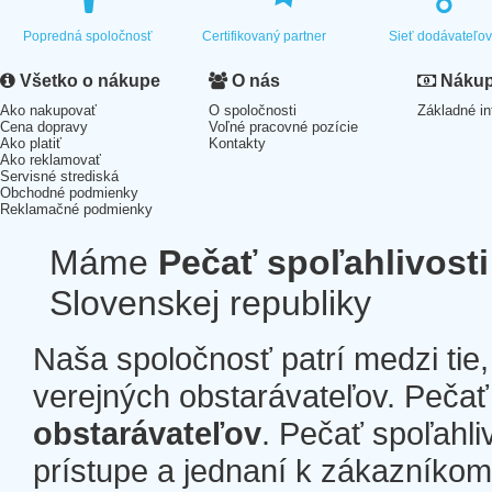
Popredná spoločnosť
Certifikovaný partner
Sieť dodávateľo
Všetko o nákupe
O nás
Nákup 
Ako nakupovať
O spoločnosti
Základné in
Cena dopravy
Voľné pracovné pozície
Ako platiť
Kontakty
Ako reklamovať
Servisné strediská
Obchodné podmienky
Reklamačné podmienky
Máme
Pečať spoľahlivosti
Slovenskej republiky
Naša spoločnosť patrí medzi tie
verejných obstarávateľov. Pečať 
obstarávateľov
. Pečať spoľahli
prístupe a jednaní k zákazníkom a