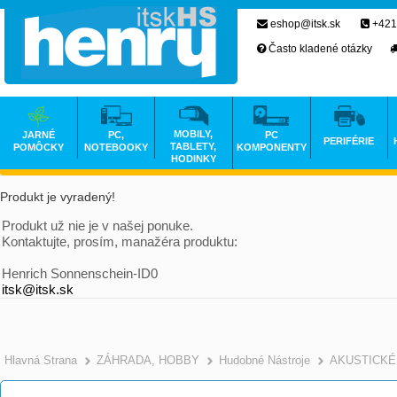
eshop@itsk.sk
+421
Často kladené otázky
MOBILY,
JARNÉ
PC,
PC
PERIFÉRIE
TABLETY,
POMÔCKY
NOTEBOOKY
KOMPONENTY
HODINKY
Produkt je vyradený!
Produkt už nie je v našej ponuke.
Kontaktujte, prosím, manažéra produktu:
Henrich Sonnenschein-ID0
itsk@itsk.sk
Hlavná Strana
ZÁHRADA, HOBBY
Hudobné Nástroje
AKUSTICKÉ