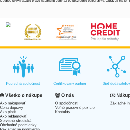
Obchod si vyhradzuje právo na zmenu ceny až po potvrdenie objednávky. Obrázok má len il
Popredná spoločnosť
Certifikovaný partner
Sieť dodávateľo
Všetko o nákupe
O nás
Nákup 
Ako nakupovať
O spoločnosti
Základné in
Cena dopravy
Voľné pracovné pozície
Ako platiť
Kontakty
Ako reklamovať
Servisné strediská
Obchodné podmienky
Reklamačné podmienky