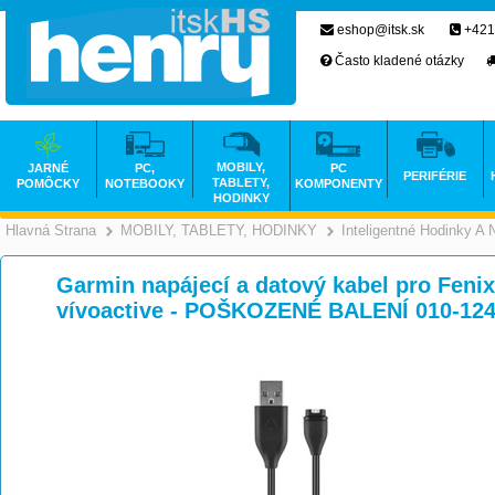
eshop@itsk.sk
+421
Často kladené otázky
MOBILY,
JARNÉ
PC,
PC
PERIFÉRIE
TABLETY,
POMÔCKY
NOTEBOOKY
KOMPONENTY
HODINKY
Hlavná Strana
MOBILY, TABLETY, HODINKY
Inteligentné Hodinky A
>
>
Garmin napájecí a datový kabel pro Fenix
vívoactive - POŠKOZENÉ BALENÍ 010-12