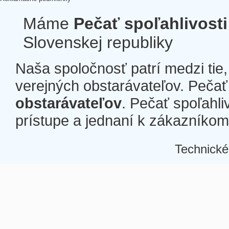
Máme
Pečať spoľahlivosti
Slovenskej republiky
Naša spoločnosť patrí medzi tie
verejných obstarávateľov. Pečať 
obstarávateľov
. Pečať spoľahli
prístupe a jednaní k zákazníkom a
Technické
Â
Â
Â