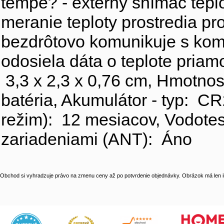
tempe? - externý snímač teplo
meranie teploty prostredia p
bezdrôtovo komunikuje s kom
odosiela dáta o teplote pria
3,3 x 2,3 x 0,76 cm, Hmotnos
batéria, Akumulátor - typ: C
režim): 12 mesiacov, Vodotesn
zariadeniami (ANT): Áno
Obchod si vyhradzuje právo na zmenu ceny až po potvrdenie objednávky. Obrázok má len il