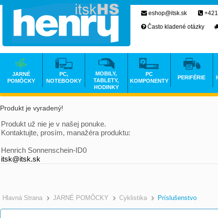
eshop@itsk.sk
+421
Často kladené otázky
MOBILY,
JARNÉ
PC,
PC
PERIFÉRIE
TABLETY,
POMÔCKY
NOTEBOOKY
KOMPONENTY
HODINKY
Produkt je vyradený!
Produkt už nie je v našej ponuke.
Kontaktujte, prosím, manažéra produktu:
Henrich Sonnenschein-ID0
itsk@itsk.sk
Hlavná Strana
JARNÉ POMÔCKY
Cyklistika
Príslušenstvo